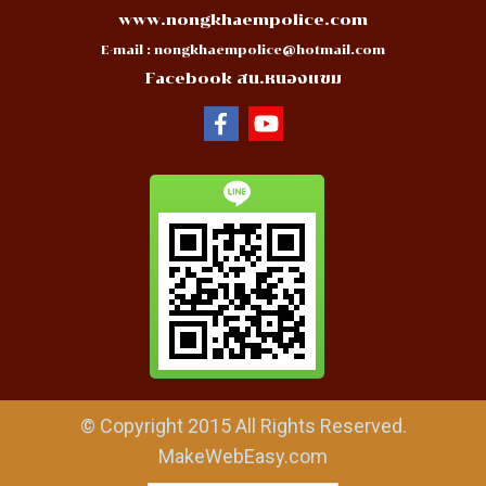
www.nongkhaempolice.com
E-mail :
nongkhaempolice@hotmail.com
Facebook สน.หนองแขม
© Copyright 2015 All Rights Reserved.
MakeWebEasy.com