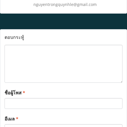
nguyentrongquynhle@gmail.com
ตอบกระทู้
ชื่อผู้โพส
*
อีเมล
*