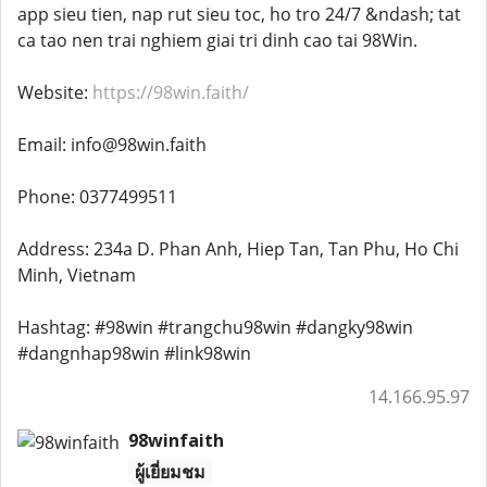
app sieu tien, nap rut sieu toc, ho tro 24/7 &ndash; tat
ca tao nen trai nghiem giai tri dinh cao tai 98Win.
Website:
https://98win.faith/
Email: info@98win.faith
Phone: 0377499511
Address: 234a D. Phan Anh, Hiep Tan, Tan Phu, Ho Chi
Minh, Vietnam
Hashtag: #98win #trangchu98win #dangky98win
#dangnhap98win #link98win
14.166.95.97
98winfaith
ผู้เยี่ยมชม