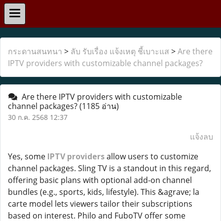
กระดานสนทนา
>
ลับ รับเรื่อง แจ้งเหตุ ชี้เบาะแส
>
Are there
IPTV providers with customizable channel packages?
Are there IPTV providers with customizable
channel packages?
(1185 อ่าน)
30 ก.ค. 2568 12:37
แจ้งลบ
Yes, some
IPTV providers
allow users to customize
channel packages. Sling TV is a standout in this regard,
offering basic plans with optional add-on channel
bundles (e.g., sports, kids, lifestyle). This &agrave; la
carte model lets viewers tailor their subscriptions
based on interest. Philo and FuboTV offer some