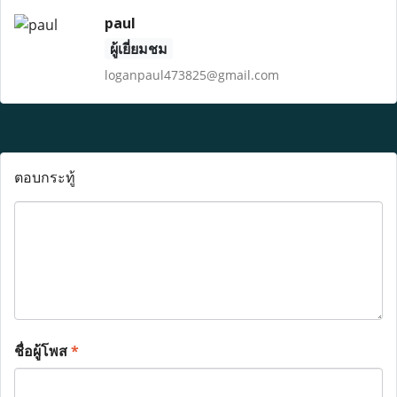
paul
ผู้เยี่ยมชม
loganpaul473825@gmail.com
ตอบกระทู้
ชื่อผู้โพส
*