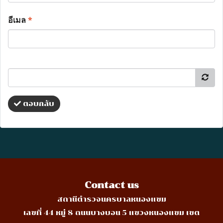
อีเมล
*
ตอบกลับ
Contact us
สถานีตำรวจนครบาลหนองแขม
เลขที่ 44 หมู่ 8 ถนนบางบอน 5 แขวงหนองแขม เขต