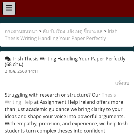
กระดานสนทนา
>
ลับ รับเรื่อง แจ้งเหตุ ชี้เบาะแส
>
Irish
Thesis Writing Handling Your Paper Perfectly
Irish Thesis Writing Handling Your Paper Perfectly
(68 อ่าน)
2 ส.ค. 2568 14:11
แจ้งลบ
Struggling with research or structure? Our
Thesis
Writing Help
at Assignment Help Ireland offers more
than just academic guidance we bring clarity to your
ideas and shape your voice into powerful arguments.
With empathy, precision, and experience, we help Irish
students turn complex theses into confident