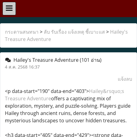
กระดานสนทนา
>
ลับ รับเรื่อง แจ้งเหตุ ชี้เบาะแส
>
Hailey's
Treasure Adventure
Hailey's Treasure Adventure
(101 อ่าน)
4 ส.ค. 2568 16:37
แจ้งลบ
<p data-start="190" data-end="403">
Hailey&rsquo;s
Treasure Adventure
offers a captivating mix of
exploration, mystery, and puzzle-solving. Players guide
Hailey through ancient ruins, dense forests, and
mysterious landscapes to uncover hidden treasures.
<h3 data-start="405" data-end="429"><strong data-