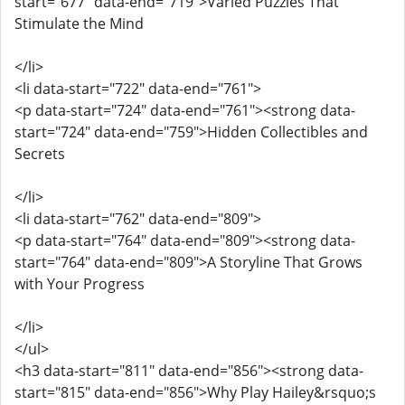
start="677" data-end="719">Varied Puzzles That
Stimulate the Mind
</li>
<li data-start="722" data-end="761">
<p data-start="724" data-end="761"><strong data-
start="724" data-end="759">Hidden Collectibles and
Secrets
</li>
<li data-start="762" data-end="809">
<p data-start="764" data-end="809"><strong data-
start="764" data-end="809">A Storyline That Grows
with Your Progress
</li>
</ul>
<h3 data-start="811" data-end="856"><strong data-
start="815" data-end="856">Why Play Hailey&rsquo;s