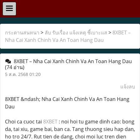
กระดานสนทนา
>
ลับ รับเรื่อง แจ้งเหตุ ชี้เบาะแส
>
8XBET –
Nha Cai Xanh Chinh Va An Toan Hang Dau
8XBET – Nha Cai Xanh Chinh Va An Toan Hang Dau
(74 อ่าน)
5 ส.ค. 2568 01:20
แจ้งลบ
8XBET &ndash; Nha Cai Xanh Chinh Va An Toan Hang
Dau
Choi ca cuoc tai
8XBET
: noi hoi tu game dinh cao: bong
da, tai xiu, game bai, ban ca. Tang thuong sieu hap dan,
ho tro 24/7. Rut tien de dang, choi moi luc tren dien