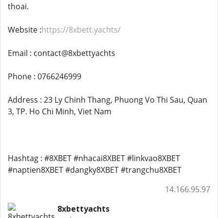
thoai.
Website :
https://8xbett.yachts/
Email : contact@8xbettyachts
Phone : 0766246999
Address : 23 Ly Chinh Thang, Phuong Vo Thi Sau, Quan
3, TP. Ho Chi Minh, Viet Nam
Hashtag : #8XBET #nhacai8XBET #linkvao8XBET
#naptien8XBET #dangky8XBET #trangchu8XBET
14.166.95.97
8xbettyachts