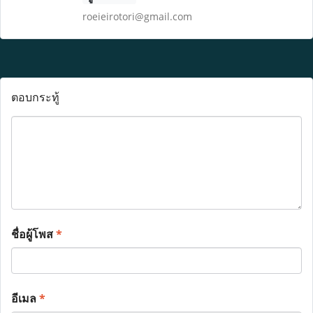
roeieirotori@gmail.com
ตอบกระทู้
ชื่อผู้โพส
*
อีเมล
*