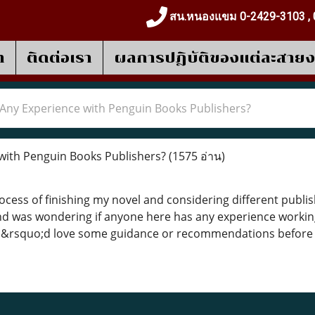
สน.หนองแขม 0-2429-3103 , 
า
ติดต่อเรา
ผลการปฎิบัติของแต่ละสาย
Any Experience with Penguin Books Publishers?
with Penguin Books Publishers?
(1575 อ่าน)
ocess of finishing my novel and considering different publ
d was wondering if anyone here has any experience workin
I&rsquo;d love some guidance or recommendations before r