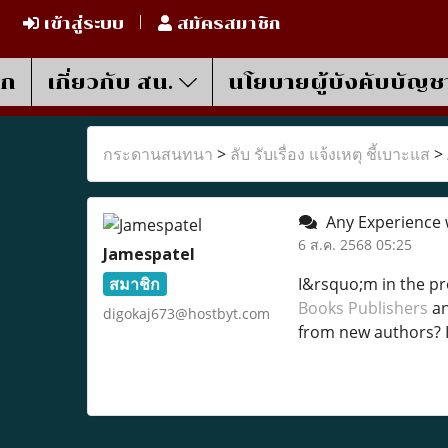
เข้าสู่ระบบ
สมัครสมาชิก
รก
เกี่ยวกับ สน.
นโยบายผู้บังคับบัญช
กระดานสนทนา
>
ลับ รับเรื่อง แจ้งเหตุ ชี้เบาะแส
>
Any Experience 
6 ส.ค. 2568 05:25
Jamespatel
สมาชิก
I&rsquo;m in the pr
Books Publishers
an
digokaj673@hostbyt.com
from new authors? 