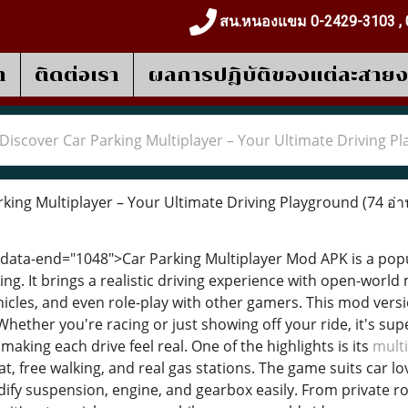
สน.หนองแขม 0-2429-3103 , 
า
ติดต่อเรา
ผลการปฎิบัติของแต่ละสาย
Discover Car Parking Multiplayer – Your Ultimate Driving P
king Multiplayer – Your Ultimate Driving Playground
(74 อ่า
 data-end="1048">Car Parking Multiplayer Mod APK is a pop
ng. It brings a realistic driving experience with open-world 
hicles, and even role-play with other gamers. This mod vers
ether you're racing or just showing off your ride, it's supe
 making each drive feel real. One of the highlights is its
mult
at, free walking, and real gas stations. The game suits car 
fy suspension, engine, and gearbox easily. From private ro