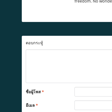
freedom. No wonder
ตอบกระทู้
ชื่อผู้โพส
*
อีเมล
*