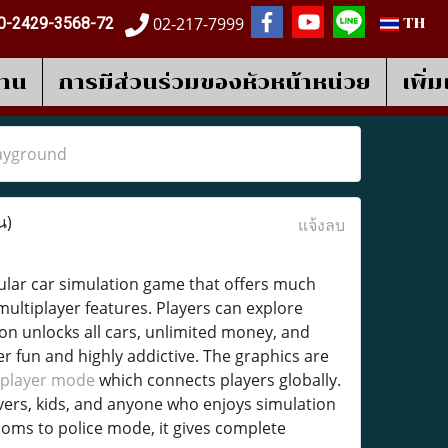
02-217-7999
0-2429-3568-72
TH
งาน
การมีส่วนร่วมของหัวหน้าหน่วย
เพิ่
layground
น)
แจ้งลบ
ular car simulation game that offers much
multiplayer features. Players can explore
ion unlocks all cars, unlimited money, and
r fun and highly addictive. The graphics are
iplayer mode
which connects players globally.
lovers, kids, and anyone who enjoys simulation
oms to police mode, it gives complete