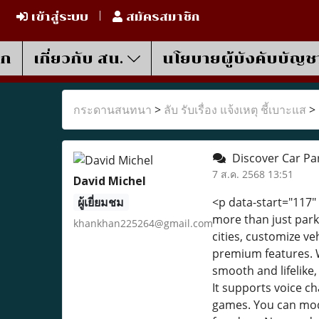
เข้าสู่ระบบ
สมัครสมาชิก
รก
เกี่ยวกับ สน.
นโยบายผู้บังคับบัญช
กระดานสนทนา
>
ลับ รับเรื่อง แจ้งเหตุ ชี้เบาะแส
>
Discover Car Par
7 ส.ค. 2568 13:51
David Michel
ผู้เยี่ยมชม
<p data-start="117"
more than just parki
khankhan225264@gmail.com
cities, customize ve
premium features. Wh
smooth and lifelike,
It supports voice ch
games. You can modi