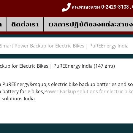
สน.หนองแขม 0-2429-3103 , 
า
ติดต่อเรา
ผลการปฎิบัติของแต่ละสาย
Smart Power Backup for Electric Bikes | PuREEnergy India
up for Electric Bikes | PuREEnergy India
(147 อ่าน)
th PuREEnergy&rsquo;s electric bike backup batteries and sol
battery for e bikes,
Power Backup solutions for electric bik
 solutions India.