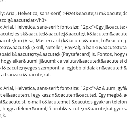
ly: Arial, Helvetica, sans-serif;">Fizet&eacute;si m&oacute;
szolg&aacute;lat</h3>
: Arial, Helvetica, sans-serif; font-size: 12px;">Egy j&oacute
cute;les sk&aacute;l&aacute;j&aacute;t k&iacute;n&aacute
cute;kon (Visa, Mastercard) k&iacute;v&uuml;l n&eacute;p
rc&aacute;k (Skrill, Neteller, PayPal), a banki &aacute;tuta
epaid k&aacute;rty&aacute;k (Paysafecard) is. Fontos, hogy 
, hogy elker&uuml;lj&uuml;k a valutav&aacute;lt&aacute;si d&
s l&eacute;nyeges szempont: a legjobb oldalak n&eacute;h
 a tranzakci&oacute;kat.
y: Arial, Helvetica, sans-serif; font-size: 12px;">Az &uuml;
t el&aacute;rul egy kaszin&oacute;r&oacute;l. Egy megb&ia
&aacute;st, e-mail c&iacute;met &eacute;s gyakran telefon
l, hogy a felmer&uuml;lő probl&eacute;m&aacute;kat gyor
;k.