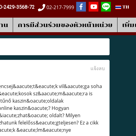
02-217-7999
0-2429-3568-72
TH
งาน
การมีส่วนร่วมของหัวหน้าหน่วย
เพิ่
แจ้งลบ
zerencsej&aacute;t&eacute;k vil&aacute;ga soha
&eacute;kosok sz&aacute;m&aacute;ra is
 tűnő kaszin&oacute;oldalak
online kaszin&oacute;? Hogyan
acute;zhat&oacute; oldalt? Milyen
atunk felelőss&eacute;gteljesen? Ez a cikk
eacute;k &eacute;lm&eacute;nye