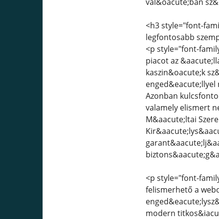
val&oacute;ban sz&
<h3 style="font-fami
legfontosabb szem
<p style="font-famil
piacot az &aacute;l
kaszin&oacute;k sz&
enged&eacute;llyel 
Azonban kulcsfontos
valamely elismert 
M&aacute;ltai Szer
Kir&aacute;lys&aacu
garant&aacute;lj&aa
biztons&aacute;g&a
<p style="font-famil
felismerhető a webo
enged&eacute;lysz&
modern titkos&iacut