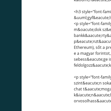
<h3 style="font-fami
&uuml;gyf&eacute;l
<p style="font-family
m&oacute;dok sz&ea
bankk&aacute;rty&aa
p&eacute;nzt&aacute;
Ethereum), sőt a pr
e a magyar forintot
sebess&eacute;ge i
feldolgozz&aacute;k
<p style="font-famil
szint&eacute;n soka
chat t&aacute;mogat
k&iacute;n&aacute;
orvosolhass&aacute