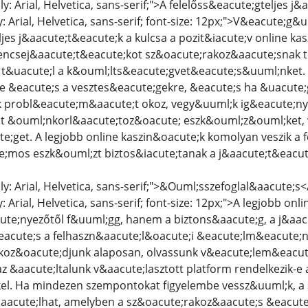
ly: Arial, Helvetica, sans-serif;">A felelőss&eacute;gteljes
y: Arial, Helvetica, sans-serif; font-size: 12px;">V&eacute;
ljes j&aacute;t&eacute;k a kulcsa a pozit&iacute;v online 
rencsej&aacute;t&eacute;kot sz&oacute;rakoz&aacute;snak t
t&uacute;l a k&ouml;lts&eacute;gvet&eacute;s&uuml;nket. &
e &eacute;s a vesztes&eacute;gekre, &eacute;s ha &uacute
k probl&eacute;m&aacute;t okoz, vegy&uuml;k ig&eacute;nyb
lt &ouml;nkorl&aacute;toz&oacute; eszk&ouml;z&ouml;ket,
e;get. A legjobb online kaszin&oacute;k komolyan veszik a f
e;mos eszk&ouml;zt biztos&iacute;tanak a j&aacute;t&eacu
ly: Arial, Helvetica, sans-serif;">&Ouml;sszefoglal&aacute;s
y: Arial, Helvetica, sans-serif; font-size: 12px;">A legjobb o
te;nyezőtől f&uuml;gg, hanem a biztons&aacute;g, a j&aac
acute;s a felhaszn&aacute;l&oacute;i &eacute;lm&eacute;n
koz&oacute;djunk alaposan, olvassunk v&eacute;lem&eacut
az &aacute;ltalunk v&aacute;lasztott platform rendelkezik-
el. Ha mindezen szempontokat figyelembe vessz&uuml;k, a 
aacute;lhat, amelyben a sz&oacute;rakoz&aacute;s &eacute