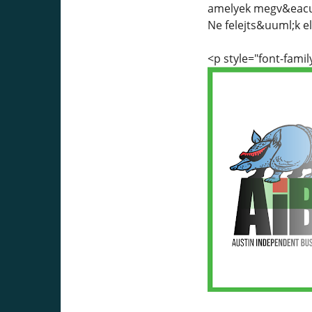
amelyek megv&eacut
Ne felejts&uuml;k e
<p style="font-family