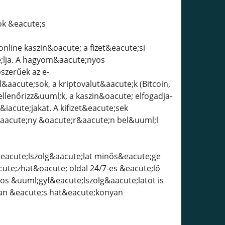
dok &eacute;s
; online kaszin&oacute; a fizet&eacute;si
;lja. A hagyom&aacute;nyos
szerűek az e-
l&aacute;sok, a kriptovalut&aacute;k (Bitcoin,
ellenőrizz&uuml;k, a kaszin&oacute; elfogadja-
iacute;jakat. A kifizet&eacute;sek
&aacute;ny &oacute;r&aacute;n bel&uuml;l
gyf&eacute;lszolg&aacute;lat minős&eacute;ge
cute;zhat&oacute; oldal 24/7-es &eacute;lő
os &uuml;gyf&eacute;lszolg&aacute;latot is
san &eacute;s hat&eacute;konyan