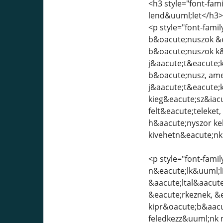
<h3 style="font-fam
lend&uuml;let</h3>
<p style="font-famil
b&oacute;nuszok &e
b&oacute;nuszok k&
j&aacute;t&eacute;k
b&oacute;nusz, amel
j&aacute;t&eacute;
kieg&eacute;sz&iac
felt&eacute;teleke
h&aacute;nyszor ke
kivehetn&eacute;nk
<p style="font-famil
n&eacute;lk&uuml;li
&aacute;ltal&aacut
&eacute;rkeznek, &
kipr&oacute;b&aacu
feledkezz&uuml;nk 