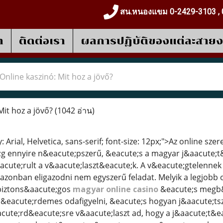
สน.หนองแขม 0-2429-3103 , 
า
ติดต่อเรา
ผลการปฎิบัติของแต่ละสาย
Online kaszinó: Mit hoz a jövő?
Mit hoz a jövő?
(1042 อ่าน)
y: Arial, Helvetica, sans-serif; font-size: 12px;">Az online s
g ennyire n&eacute;pszerű, &eacute;s a magyar j&aacute;t
acute;rult a v&aacute;laszt&eacute;k. A v&eacute;gtelennek
zonban eligazodni nem egyszerű feladat. Melyik a legjobb 
biztons&aacute;gos
magyar online casino
&eacute;s megb&i
eacute;rdemes odafigyelni, &eacute;s hogyan j&aacute;tszh
cute;rd&eacute;sre v&aacute;laszt ad, hogy a j&aacute;t&