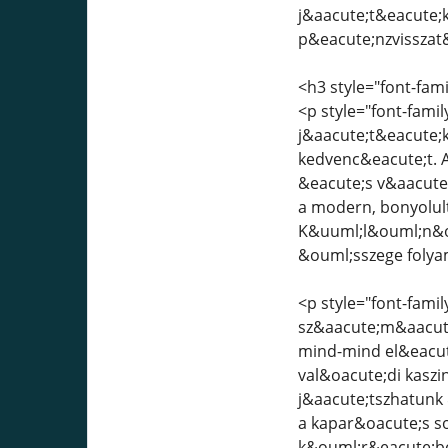
j&aacute;t&eacute;k
p&eacute;nzvisszat
<h3 style="font-fami
<p style="font-famil
j&aacute;t&eacute;
kedvenc&eacute;t. 
&eacute;s v&aacute
a modern, bonyolul
K&uuml;l&ouml;n&ou
&ouml;sszege folya
<p style="font-family
sz&aacute;m&aacute;
mind-mind el&eacute
val&oacute;di kaszi
j&aacute;tszhatunk
a kapar&oacute;s s
k&ouml;r&eacute;b