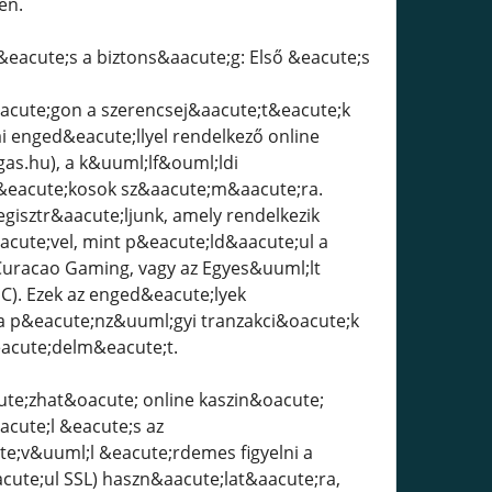
en.
r &eacute;s a biztons&aacute;g: Első &eacute;s
z&aacute;gon a szerencsej&aacute;t&eacute;k
i enged&eacute;llyel rendelkező online
as.hu), a k&uuml;lf&ouml;ldi
;t&eacute;kosok sz&aacute;m&aacute;ra.
isztr&aacute;ljunk, amely rendelkezik
cute;vel, mint p&eacute;ld&aacute;ul a
Curacao Gaming, vagy az Egyes&uuml;lt
C). Ezek az enged&eacute;lyek
 a p&eacute;nz&uuml;gyi tranzakci&oacute;k
eacute;delm&eacute;t.
acute;zhat&oacute; online kaszin&oacute;
acute;l &eacute;s az
e;v&uuml;l &eacute;rdemes figyelni a
cute;ul SSL) haszn&aacute;lat&aacute;ra,