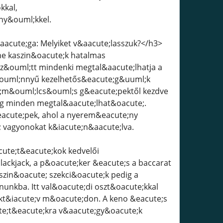
kkal,
ny&ouml;kkel.
il&aacute;ga: Melyiket v&aacute;lasszuk?</h3>
nline kaszin&oacute;k hatalmas
z&ouml;tt mindenki megtal&aacute;lhatja a
k&ouml;nnyű kezelhetős&eacute;g&uuml;k
ml;m&ouml;lcs&ouml;s g&eacute;pektől kezdve
ig minden megtal&aacute;lhat&oacute;.
acute;pek, ahol a nyerem&eacute;ny
 vagyonokat k&iacute;n&aacute;lva.
aacute;t&eacute;kok kedvelői
lackjack, a p&oacute;ker &eacute;s a baccarat
szin&oacute; szekci&oacute;k pedig a
unkba. Itt val&oacute;di oszt&oacute;kkal
akt&iacute;v m&oacute;don. A keno &eacute;s
te;t&eacute;kra v&aacute;gy&oacute;k