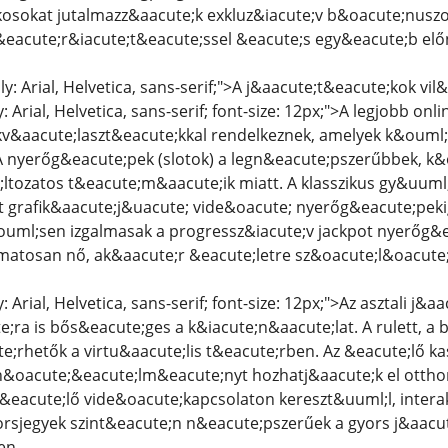
osokat jutalmazz&aacute;k exkluz&iacute;v b&oacute;nuszo
&eacute;r&iacute;t&eacute;ssel &eacute;s egy&eacute;b elő
ly: Arial, Helvetica, sans-serif;">A j&aacute;t&eacute;kok v
y: Arial, Helvetica, sans-serif; font-size: 12px;">A legjobb o
kv&aacute;laszt&eacute;kkal rendelkeznek, amelyek k&ouml;
A nyerőg&eacute;pek (slotok) a legn&eacute;pszerűbbek, 
;ltozatos t&eacute;m&aacute;ik miatt. A klasszikus gy&uu
t grafik&aacute;j&uacute; vide&oacute; nyerőg&eacute;pek
ml;sen izgalmasak a progressz&iacute;v jackpot nyerőg&e
matosan nő, ak&aacute;r &eacute;letre sz&oacute;l&oacute;
: Arial, Helvetica, sans-serif; font-size: 12px;">Az asztali j&
ra is bős&eacute;ges a k&iacute;n&aacute;lat. A rulett, a b
;rhetők a virtu&aacute;lis t&eacute;rben. Az &eacute;lő ka
n&oacute;&eacute;lm&eacute;nyt hozhatj&aacute;k el otthon
 &eacute;lő vide&oacute;kapcsolaton kereszt&uuml;l, inter
orsjegyek szint&eacute;n n&eacute;pszerűek a gyors j&aacu
en.