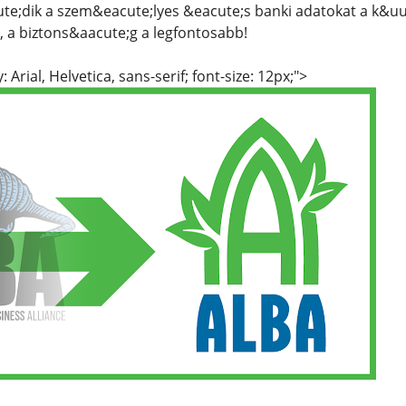
e;dik a szem&eacute;lyes &eacute;s banki adatokat a k&u
l, a biztons&aacute;g a legfontosabb!
: Arial, Helvetica, sans-serif; font-size: 12px;">