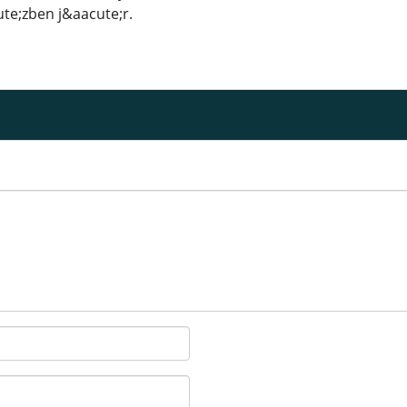
te;zben j&aacute;r.