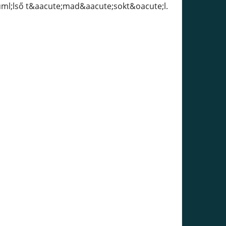
uml;lső t&aacute;mad&aacute;sokt&oacute;l.