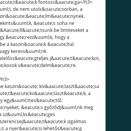
 j&aacute;t&eacute;k fontoss&aacute;ga</h3>
g&uuml;l, de nem utols&oacute;sorban, a
kaszin&oacute;&eacute;lm&eacute;nynek.
ekints&uuml;k, &eacute;s soha ne
Aacute;ll&iacute;tsunk be limiteseket a
;gy &eacute;rezz&uuml;k, hogy a
e a kaszin&oacute;k &aacute;ltal
 vagy keress&uuml;nk
elelőss&eacute;gteljes j&aacute;t&eacute;kot,
te;kosok v&eacute;delm&eacute;re.
</h3>
nline kaszin&oacute; kiv&aacute;laszt&aacute;sa
ute;t&eacute;kv&aacute;laszt&eacute;k, a
y egy&uuml;ttes&eacute;től.
e;nyeket, &eacute;s győződj&uuml;nk meg
e a sz&uuml;ks&eacute;ges
szerencsej&aacute;t&eacute;k izgalmas
;s a nyer&eacute;si lehetős&eacute;g