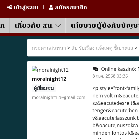
เข้าสู่ระบบ
สมัครสมาชิก
รก
เกี่ยวกับ สน.
นโยบายผู้บังคับบัญช
กระดานสนทนา
>
ลับ รับเรื่อง แจ้งเหตุ ชี้เบาะแส
>
Online kaszinó: 
8 ส.ค. 2568 03:36
moralnight12
ผู้เยี่ยมชม
<p style="font-famil
nem volt m&eacute;
moralnight12@gmail.com
sz&eacute;lesre t&a
tenger&eacute;ben a
v&aacute;lasszunk 
b&oacute;nuszokra &
minden fontos k&ea