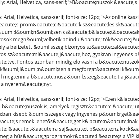
ily: Arial, Helvetica, sans-serif;">B&oacute;nuszok &eacute;
y: Arial, Helvetica, sans-serif; font-size: 12px;">Az online k
acute;s prom&oacute;ci&oacute;k sz&eacute;les sk&aacute
uuml;l&ouml;n&ouml;sen cs&aacute;b&iacute;t&oacute;ak, 
osok megn&ouml;velhetik az indul&oacute; tők&eacute;j&uum
y a befizetett &ouml;sszeg bizonyos sz&aacute;zal&eacute;
kos sz&aacute;ml&aacute;j&aacute;hoz, gyakran ingyenes p
ute;tve. Fontos azonban mindig elolvasni a b&oacute;nusz
t, k&uuml;l&ouml;n&ouml;sen a megforgat&aacute;si k&ouml
ll megtenni a b&oacute;nusz &ouml;sszeg&eacute;t a j&aacu
 a nyerem&eacute;nyt.
y: Arial, Helvetica, sans-serif; font-size: 12px;">Ezen k&iacu
 b&oacute;nuszok is, amelyek regisztr&aacute;ci&oacute; u
e;ban kisebb &ouml;sszegek vagy ingyenes p&ouml;rget&ea
eacute;s remek lehetős&eacute;get k&iacute;n&aacute;lnak 
te;l&aacute;s&aacute;ra saj&aacute;t p&eacute;nz kock&aa
meg a hűs&eacute;gprogramokr&oacute;l &eacute;s a VIP k