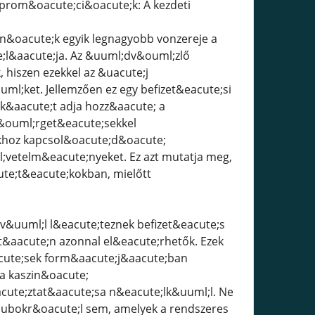
s prom&oacute;ci&oacute;k: A kezdeti
aszin&oacute;k egyik legnagyobb vonzereje a
;l&aacute;ja. Az &uuml;dv&ouml;zlő
hiszen ezekkel az &uacute;j
l;ket. Jellemzően ez egy befizet&eacute;si
k&aacute;t adja hozz&aacute; a
&ouml;rget&eacute;sekkel
okhoz kapcsol&oacute;d&oacute;
;vetelm&eacute;nyeket. Ez azt mutatja meg,
te;t&eacute;kokban, mielőtt
te;v&uuml;l l&eacute;teznek befizet&eacute;s
t&aacute;n azonnal el&eacute;rhetők. Ezek
cute;sek form&aacute;j&aacute;ban
a kaszin&oacute;
cute;ztat&aacute;sa n&eacute;lk&uuml;l. Ne
lubokr&oacute;l sem, amelyek a rendszeres