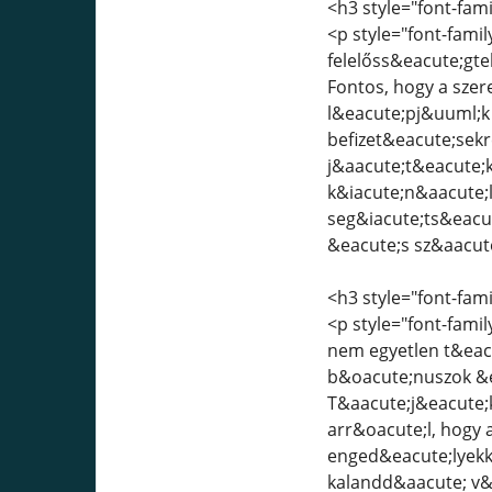
<h3 style="font-fami
<p style="font-famil
felelőss&eacute;gte
Fontos, hogy a sze
l&eacute;pj&uuml;k 
befizet&eacute;sekr
j&aacute;t&eacute;
k&iacute;n&aacute;
seg&iacute;ts&eacut
&eacute;s sz&aacut
<h3 style="font-fami
<p style="font-famil
nem egyetlen t&eacu
b&oacute;nuszok &e
T&aacute;j&eacute;
arr&oacute;l, hogy 
enged&eacute;lyekk
kalandd&aacute; v&