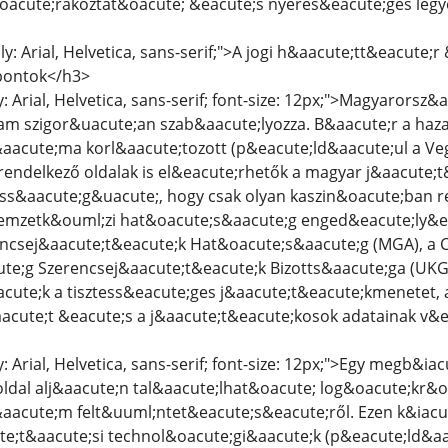
oacute;rakoztat&oacute; &eacute;s nyeres&eacute;ges legy
ly: Arial, Helvetica, sans-serif;">A jogi h&aacute;tt&eacute;
pontok</h3>
y: Arial, Helvetica, sans-serif; font-size: 12px;">Magyarors
lam szigor&uacute;an szab&aacute;lyozza. B&aacute;r a haza
aacute;ma korl&aacute;tozott (p&eacute;ld&aacute;ul a Veg
rendelkező oldalak is el&eacute;rhetők a magyar j&aacute
s&aacute;g&uacute;, hogy csak olyan kaszin&oacute;ban reg
nemzetk&ouml;zi hat&oacute;s&aacute;g enged&eacute;ly&ea
encsej&aacute;t&eacute;k Hat&oacute;s&aacute;g (MGA), a 
te;g Szerencsej&aacute;t&eacute;k Bizotts&aacute;ga (UKG
cute;k a tisztess&eacute;ges j&aacute;t&eacute;kmenetet,
acute;t &eacute;s a j&aacute;t&eacute;kosok adatainak v&
y: Arial, Helvetica, sans-serif; font-size: 12px;">Egy megb&i
ldal alj&aacute;n tal&aacute;lhat&oacute; log&oacute;kr&o
aacute;m felt&uuml;ntet&eacute;s&eacute;ről. Ezen k&iacut
e;t&aacute;si technol&oacute;gi&aacute;k (p&eacute;ld&aa