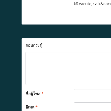
k&eacute;z a k&eacu
ตอบกระทู้
ชื่อผู้โพส
*
อีเมล
*