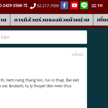
02-217-7999
0-2429-3568-72
TH
งาน
การมีส่วนร่วมของหัวหน้าหน่วย
เพิ่
n Đậm
แจ้งลบ
 tiem nang thang lon, rui ro thap. Bai viet
 xac &ndash; tu ly thuyet den meo thuc