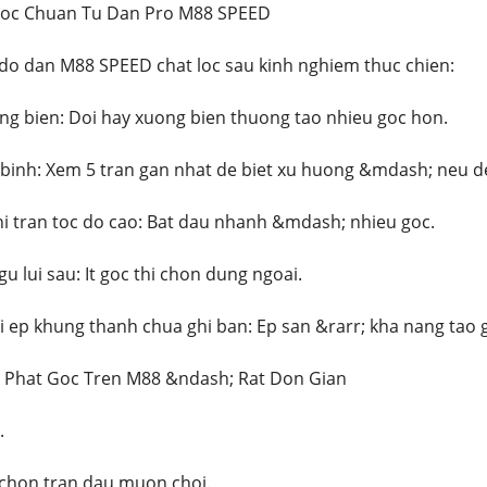
Goc Chuan Tu Dan Pro M88 SPEED
do dan M88 SPEED chat loc sau kinh nghiem thuc chien:
ng bien: Doi hay xuong bien thuong tao nhieu goc hon.
binh: Xem 5 tran gan nhat de biet xu huong &mdash; neu de
khi tran toc do cao: Bat dau nhanh &mdash; nhieu goc.
 lui sau: It goc thi chon dung ngoai.
oi ep khung thanh chua ghi ban: Ep san &rarr; kha nang tao g
 Phat Goc Tren M88 &ndash; Rat Don Gian
.
chon tran dau muon choi.