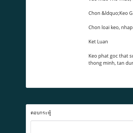
Chon &ldquo;Keo G
Chon loai keo, nhap
Ket Luan
Keo phat goc that s
thong minh, tan dun
ตอบกระทู้