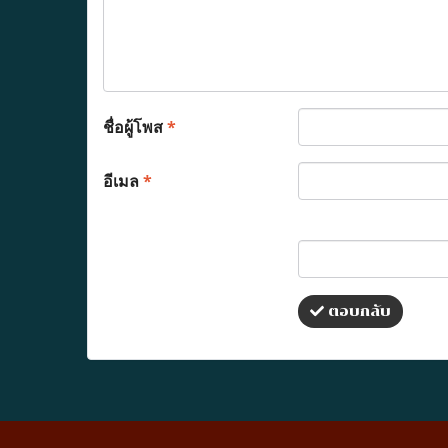
ชื่อผู้โพส
*
อีเมล
*
ตอบกลับ