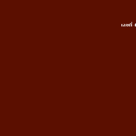
เลขที