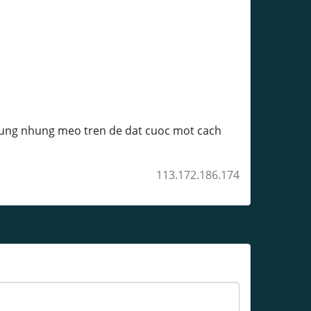
y dung nhung meo tren de dat cuoc mot cach
113.172.186.174