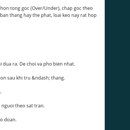
chon tong goc (Over/Under), chap goc theo
an thang hay the phat, loai keo nay rat hop
i dua ra. De choi va pho bien nhat.
hon sau khi tru &ndash; thang.
.
nguoi theo sat tran.
ho doan.