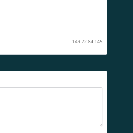
149.22.84.145