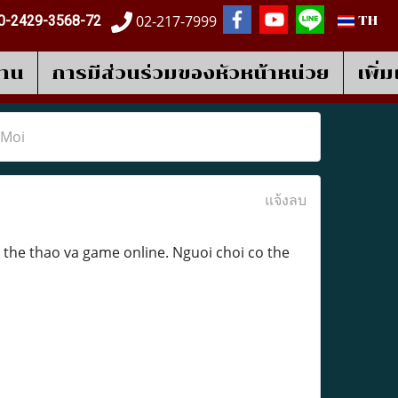
02-217-7999
0-2429-3568-72
TH
งาน
การมีส่วนร่วมของหัวหน้าหน่วย
เพิ่
 Moi
แจ้งลบ
 the thao va game online. Nguoi choi co the