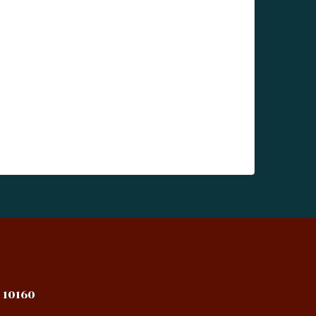
 10160