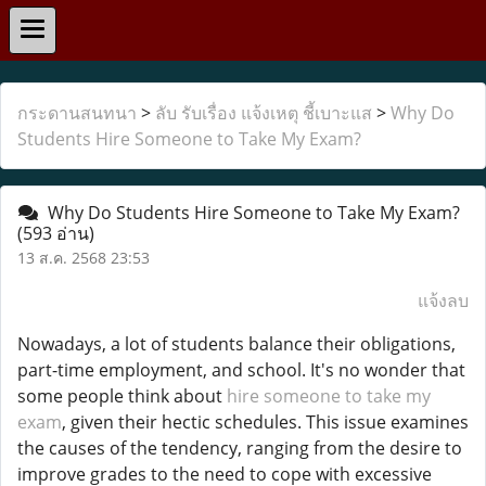
กระดานสนทนา
>
ลับ รับเรื่อง แจ้งเหตุ ชี้เบาะแส
>
Why Do
Students Hire Someone to Take My Exam?
Why Do Students Hire Someone to Take My Exam?
(593 อ่าน)
13 ส.ค. 2568 23:53
แจ้งลบ
Nowadays, a lot of students balance their obligations,
part-time employment, and school. It's no wonder that
some people think about
hire someone to take my
exam
, given their hectic schedules. This issue examines
the causes of the tendency, ranging from the desire to
improve grades to the need to cope with excessive