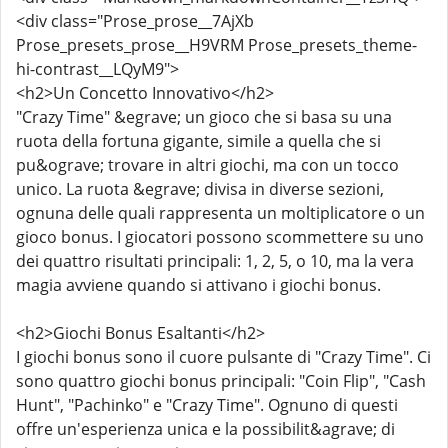
<div class="Prose_prose__7AjXb
Prose_presets_prose__H9VRM Prose_presets_theme-
hi-contrast__LQyM9">
<h2>Un Concetto Innovativo</h2>
"Crazy Time" &egrave; un gioco che si basa su una
ruota della fortuna gigante, simile a quella che si
pu&ograve; trovare in altri giochi, ma con un tocco
unico. La ruota &egrave; divisa in diverse sezioni,
ognuna delle quali rappresenta un moltiplicatore o un
gioco bonus. I giocatori possono scommettere su uno
dei quattro risultati principali: 1, 2, 5, o 10, ma la vera
magia avviene quando si attivano i giochi bonus.
<h2>Giochi Bonus Esaltanti</h2>
I giochi bonus sono il cuore pulsante di "Crazy Time". Ci
sono quattro giochi bonus principali: "Coin Flip", "Cash
Hunt", "Pachinko" e "Crazy Time". Ognuno di questi
offre un'esperienza unica e la possibilit&agrave; di