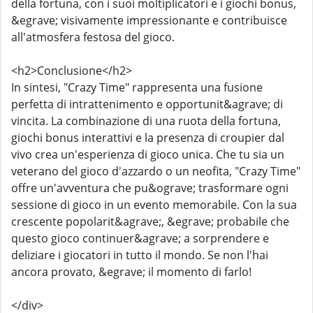
della fortuna, con i suoi moltiplicatori e i giochi bonus,
&egrave; visivamente impressionante e contribuisce
all'atmosfera festosa del gioco.
<h2>Conclusione</h2>
In sintesi, "Crazy Time" rappresenta una fusione
perfetta di intrattenimento e opportunit&agrave; di
vincita. La combinazione di una ruota della fortuna,
giochi bonus interattivi e la presenza di croupier dal
vivo crea un'esperienza di gioco unica. Che tu sia un
veterano del gioco d'azzardo o un neofita, "Crazy Time"
offre un'avventura che pu&ograve; trasformare ogni
sessione di gioco in un evento memorabile. Con la sua
crescente popolarit&agrave;, &egrave; probabile che
questo gioco continuer&agrave; a sorprendere e
deliziare i giocatori in tutto il mondo. Se non l'hai
ancora provato, &egrave; il momento di farlo!
</div>