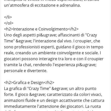
un'atmosfera di eccitazione e adrenalina.
</li>
</ol>
<h2>Interazione e Coinvolgimento</h2>
Uno degli aspetti pi&ugrave; affascinanti di "Crazy
Time" &egrave; l'interazione dal vivo. I croupier, che
sono professionisti esperti, guidano il gioco in tempo
reale, creando un ambiente coinvolgente e sociale. I
giocatori possono interagire tra loro e con il croupier
tramite la chat, rendendo l'esperienza pi&ugrave;
personale e divertente.
<h2>Grafica e Design</h2>
La grafica di "Crazy Time" &egrave; un altro punto
forte. Il gioco &egrave; caratterizzato da colori vivaci,
animazioni fluide e un design accattivante che cattura
immediatamente l'attenzione dei giocatori. La ruota