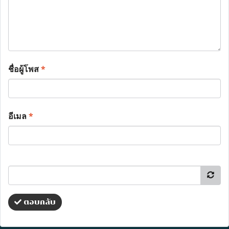
ชื่อผู้โพส
*
อีเมล
*
ตอบกลับ