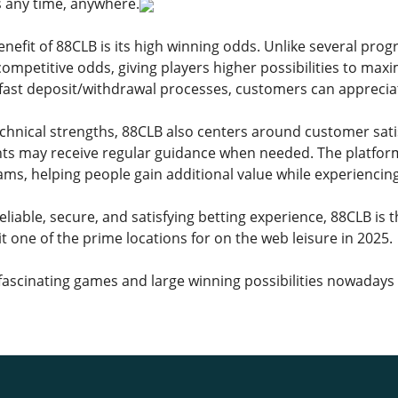
s any time, anywhere.
nefit of 88CLB is its high winning odds. Unlike several pro
 competitive odds, giving players higher possibilities to ma
ast deposit/withdrawal processes, customers can appreciate
echnical strengths, 88CLB also centers around customer sati
nts may receive regular guidance when needed. The platfor
, helping people gain additional value while experiencing 
reliable, secure, and satisfying betting experience, 88CLB is 
t one of the prime locations for on the web leisure in 2025.
 fascinating games and large winning possibilities nowadays