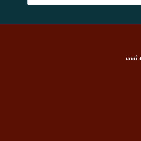
เลขที