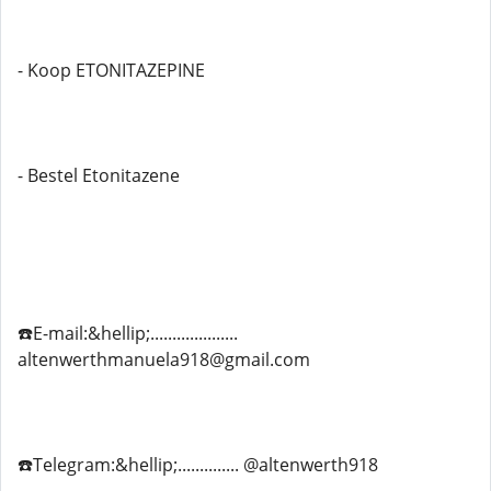
- Koop ETONITAZEPINE
- Bestel Etonitazene
☎️E-mail:&hellip;....................
altenwerthmanuela918@gmail.com
☎️Telegram:&hellip;.............. @altenwerth918