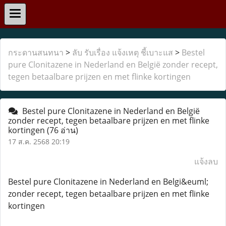
กระดานสนทนา
>
ลับ รับเรื่อง แจ้งเหตุ ชี้เบาะแส
>
Bestel
pure Clonitazene in Nederland en België zonder recept,
tegen betaalbare prijzen en met flinke kortingen
Bestel pure Clonitazene in Nederland en België
zonder recept, tegen betaalbare prijzen en met flinke
kortingen
(76 อ่าน)
17 ส.ค. 2568 20:19
แจ้งลบ
Bestel pure Clonitazene in Nederland en Belgi&euml;
zonder recept, tegen betaalbare prijzen en met flinke
kortingen