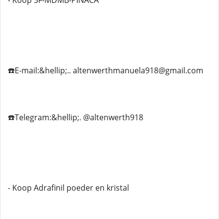
- Koop 5F-MDMB-PINACA
☎️E-mail:&hellip;.. altenwerthmanuela918@gmail.com
☎️Telegram:&hellip;. @altenwerth918
- Koop Adrafinil poeder en kristal