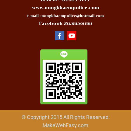
www.nongkhaempolice.com
E-mail :
nongkhaempolice@hotmail.com
Facebook สน.หนองแขม
© Copyright 2015 All Rights Reserved.
MakeWebEasy.com