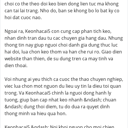
choi co the theo doi keo bien dong lien tuc ma khong
can tai lai trang. Nho do, ban se khong bo lo bat ky co
hoi dat cuoc nao.
Ngoai ra, Keonhacai5 con cung cap phan tich keo,
nhan dinh tran dau tu cac chuyen gia hang dau. Nhung
thong tin nay giup nguoi choi danh gia dung thuc luc
hai doi, lua chon keo thom va han che rui ro. Giao dien
website than thien, de su dung tren ca may tinh va
dien thoai.
Voi nhung ai yeu thich ca cuoc the thao chuyen nghiep,
viec lua chon mot nguon du lieu uy tin la dieu toi quan
trong. Va Keonhacai5 chinh la nguoi dong hanh ly
tuong, giup ban cap nhat keo nhanh &ndash; chuan
&ndash; dung thoi diem, tu do dua ra quyet dinh
thong minh va hieu qua hon.
Keonhacai5 &ndash; Noi khoi nguon cho moi chien