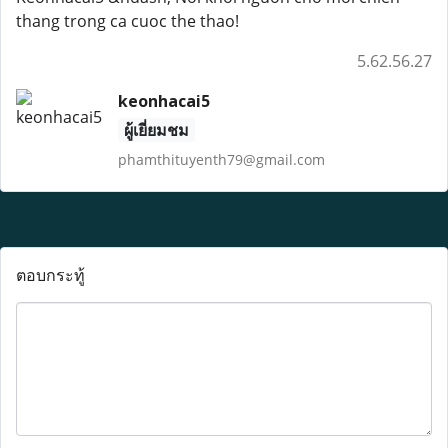
thang trong ca cuoc the thao!
5.62.56.27
keonhacai5
ผู้เยี่ยมชม
phamthituyenth79@gmail.com
ตอบกระทู้