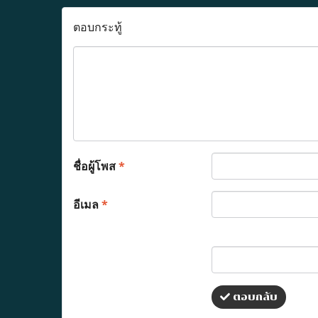
ตอบกระทู้
ชื่อผู้โพส
*
อีเมล
*
ตอบกลับ