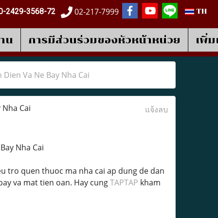
02-217-7999
0-2429-3568-72
TH
งาน
การมีส่วนร่วมของหัวหน้าหน่วย
เพิ่
 Dien Va Ne Bay Nha Cai
 Nha Cai
แจ้งลบ
 Bay Nha Cai
eu tro quen thuoc ma nha cai ap dung de dan
p bay va mat tien oan. Hay cung
TAPTAP
kham