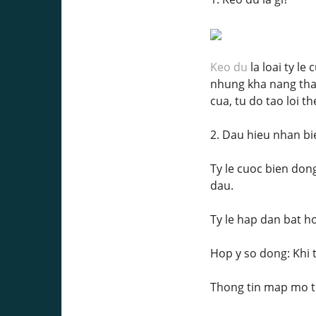
Keo du
la loai ty l
nhung kha nang than
cua, tu do tao loi th
2. Dau hieu nhan bi
Ty le cuoc bien don
dau.
Ty le hap dan bat h
Hop y so dong: Khi 
Thong tin map mo tru