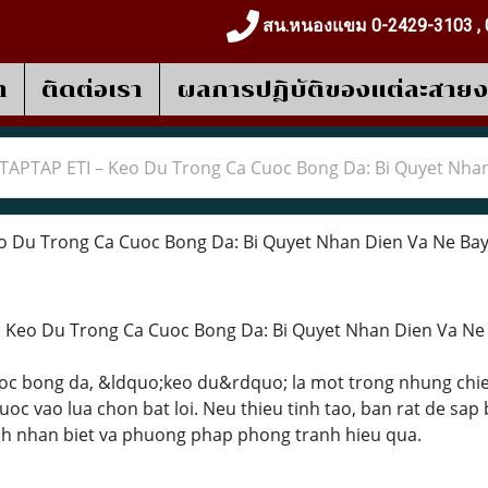
สน.หนองแขม 0-2429-3103 , 
า
ติดต่อเรา
ผลการปฎิบัติของแต่ละสาย
TAPTAP ETI – Keo Du Trong Ca Cuoc Bong Da: Bi Quyet Nhan
 Du Trong Ca Cuoc Bong Da: Bi Quyet Nhan Dien Va Ne Bay
 Keo Du Trong Ca Cuoc Bong Da: Bi Quyet Nhan Dien Va Ne
cuoc bong da, &ldquo;keo du&rdquo; la mot trong nhung chi
uoc vao lua chon bat loi. Neu thieu tinh tao, ban rat de sa
ach nhan biet va phuong phap phong tranh hieu qua.