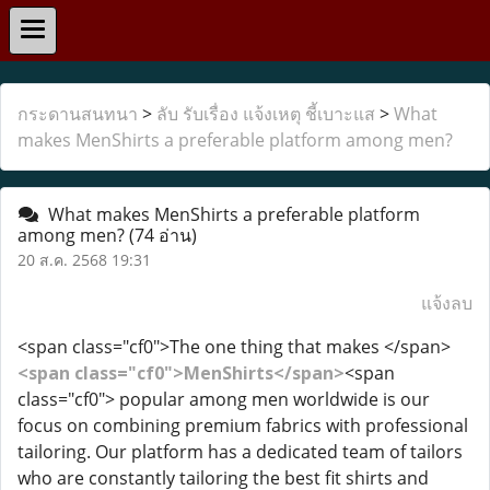
กระดานสนทนา
>
ลับ รับเรื่อง แจ้งเหตุ ชี้เบาะแส
>
What
makes MenShirts a preferable platform among men?
What makes MenShirts a preferable platform
among men?
(74 อ่าน)
20 ส.ค. 2568 19:31
แจ้งลบ
<span class="cf0">The one thing that makes </span>
<span class="cf0">MenShirts</span>
<span
class="cf0"> popular among men worldwide is our
focus on combining premium fabrics with professional
tailoring. Our platform has a dedicated team of tailors
who are constantly tailoring the best fit shirts and