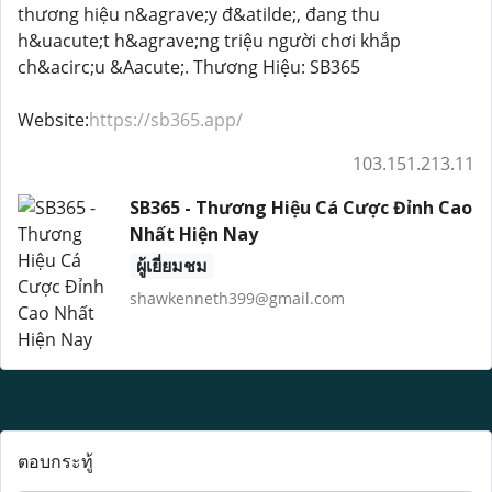
thương hiệu n&agrave;y đ&atilde;, đang thu
h&uacute;t h&agrave;ng triệu người chơi khắp
ch&acirc;u &Aacute;. Thương Hiệu: SB365
Website:
https://sb365.app/
103.151.213.11
SB365 - Thương Hiệu Cá Cược Đỉnh Cao
Nhất Hiện Nay
ผู้เยี่ยมชม
shawkenneth399@gmail.com
ตอบกระทู้