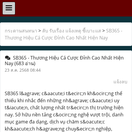
กระดานสนทนา
>
ลับ รับเรื่อง แจ้งเหตุ ชี้เบาะแส
>
SB365 -
Thương Hiệu Cá Cược Đỉnh Cao Nhất Hiện Nay
SB365 - Thương Hiệu Cá Cược Đỉnh Cao Nhất Hiện
Nay
(683 อ่าน)
23 ส.ค. 2568 08:44
แจ้งลบ
SB365 l&agrave; c&aacute;i t&ecirc;n kh&ocirc;ng thể
thiếu khi nhắc đến những nh&agrave; c&aacute;i uy
t&iacute;n, chất lượng nhất tr&ecirc;n thị trường hiện
nay. Sở hữu nền tảng c&ocirc;ng nghệ vượt trội, danh
mục game đa dạng, dịch vụ chăm s&oacute;c
kh&aacute;ch h&agrave;ng chuy&ecirc;n nghiệp,