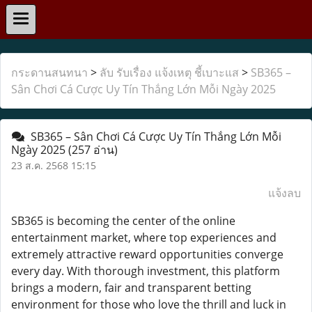
กระดานสนทนา
>
ลับ รับเรื่อง แจ้งเหตุ ชี้เบาะแส
>
SB365 –
Sân Chơi Cá Cược Uy Tín Thắng Lớn Mỗi Ngày 2025
SB365 – Sân Chơi Cá Cược Uy Tín Thắng Lớn Mỗi
Ngày 2025
(257 อ่าน)
23 ส.ค. 2568 15:15
แจ้งลบ
SB365 is becoming the center of the online
entertainment market, where top experiences and
extremely attractive reward opportunities converge
every day. With thorough investment, this platform
brings a modern, fair and transparent betting
environment for those who love the thrill and luck in