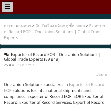
กระดานสนทนา
>
ลับ รับเรื่อง แจ้งเหตุ ชี้เบาะแส
>
Exporter
of Record EOR – One Union Solutions | Global Trade
Experts
Exporter of Record EOR – One Union Solutions |
Global Trade Experts
(89 อ่าน)
25 ส.ค. 2568 22:52
แจ้งลบ
One Union Solutions specializes in
Exporter of Record
EOR
solutions for international shipments and
compliance. Exporter of Record EOR, EOR Exporter of
Record, Exporter of Record Services, Export of Record.