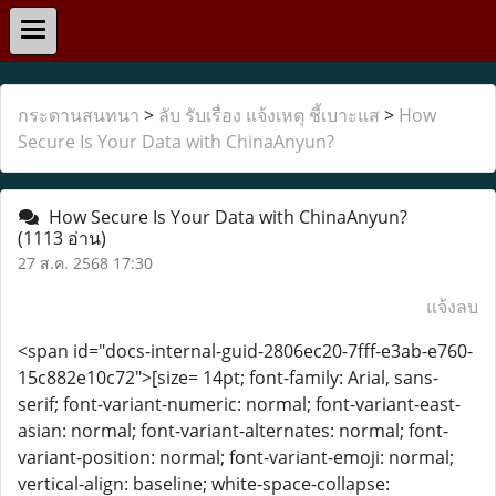
กระดานสนทนา
>
ลับ รับเรื่อง แจ้งเหตุ ชี้เบาะแส
>
How
Secure Is Your Data with ChinaAnyun?
How Secure Is Your Data with ChinaAnyun?
(1113 อ่าน)
27 ส.ค. 2568 17:30
แจ้งลบ
<span id="docs-internal-guid-2806ec20-7fff-e3ab-e760-
15c882e10c72">[size= 14pt; font-family: Arial, sans-
serif; font-variant-numeric: normal; font-variant-east-
asian: normal; font-variant-alternates: normal; font-
variant-position: normal; font-variant-emoji: normal;
vertical-align: baseline; white-space-collapse: