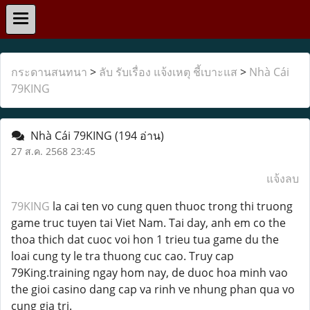
กระดานสนทนา
>
ลับ รับเรื่อง แจ้งเหตุ ชี้เบาะแส
>
Nhà Cái
79KING
Nhà Cái 79KING
(194 อ่าน)
27 ส.ค. 2568 23:45
แจ้งลบ
79KING
la cai ten vo cung quen thuoc trong thi truong
game truc tuyen tai Viet Nam. Tai day, anh em co the
thoa thich dat cuoc voi hon 1 trieu tua game du the
loai cung ty le tra thuong cuc cao. Truy cap
79King.training ngay hom nay, de duoc hoa minh vao
the gioi casino dang cap va rinh ve nhung phan qua vo
cung gia tri.