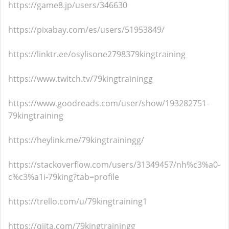
https://game8.jp/users/346630
https://pixabay.com/es/users/51953849/
https://linktr.ee/osylisone2798379kingtraining
https://www.twitch.tv/79kingtrainingg
https://www.goodreads.com/user/show/193282751-
79kingtraining
https://heylink.me/79kingtrainingg/
https://stackoverflow.com/users/31349457/nh%c3%a0-
c%c3%a1i-79king?tab=profile
https://trello.com/u/79kingtraining1
https://qiita.com/79kingtrainingg