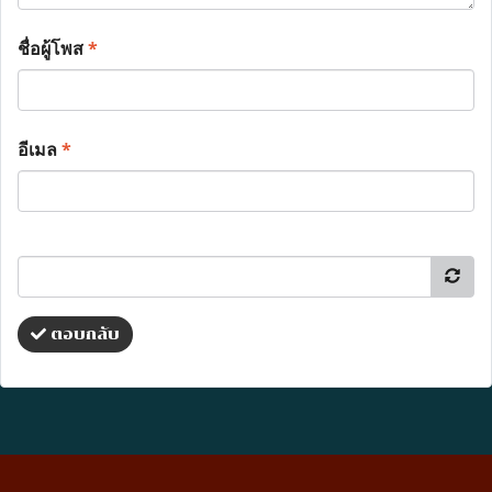
ชื่อผู้โพส
*
อีเมล
*
ตอบกลับ