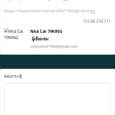
https://myanimelist.net/profile/79kingtrainingg
103.88.234.211
Nhà Cái 79KING
ผู้เยี่ยมชม
osylisone27983@gmail.com
ตอบกระทู้