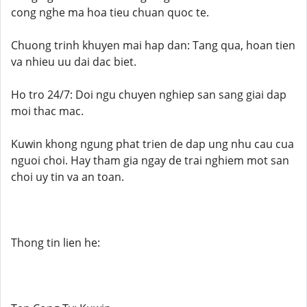
cong nghe ma hoa tieu chuan quoc te.
Chuong trinh khuyen mai hap dan: Tang qua, hoan tien
va nhieu uu dai dac biet.
Ho tro 24/7: Doi ngu chuyen nghiep san sang giai dap
moi thac mac.
Kuwin khong ngung phat trien de dap ung nhu cau cua
nguoi choi. Hay tham gia ngay de trai nghiem mot san
choi uy tin va an toan.
Thong tin lien he: