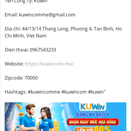
Ten Cong Ty: Kuwin
Email: kuwincomme@gmail.com
Dia chi: 44/13/14 Thang Long, Phuong 4, Tan Binh, Ho
Chi Minh, Viet Nam
Dien thoai: 0967543233
Website:
https://kuwincom.me/
Zipcode: 70000
Hashtags: #kuwincomme #kuwincom #kuwin"