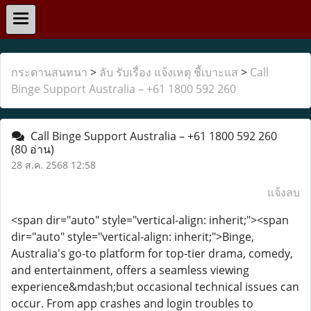
กระดานสนทนา
>
ลับ รับเรื่อง แจ้งเหตุ ชี้เบาะแส
>
Call
Binge Support Australia – +61 1800 592 260
Call Binge Support Australia – +61 1800 592 260
(80 อ่าน)
28 ส.ค. 2568 12:58
แจ้งลบ
<span dir="auto" style="vertical-align: inherit;"><span
dir="auto" style="vertical-align: inherit;">Binge,
Australia's go-to platform for top-tier drama, comedy,
and entertainment, offers a seamless viewing
experience&mdash;but occasional technical issues can
occur. From app crashes and login troubles to