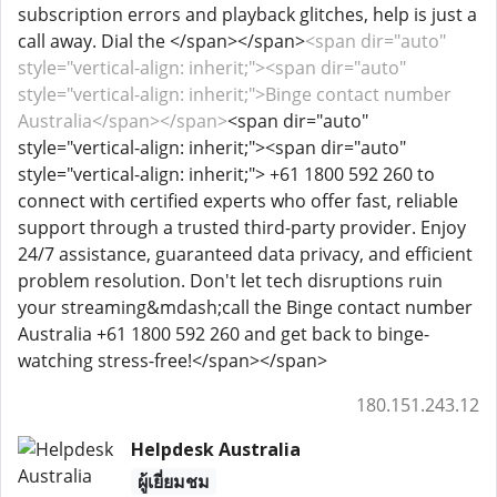
subscription errors and playback glitches, help is just a
call away. Dial the </span></span>
<span dir="auto"
style="vertical-align: inherit;"><span dir="auto"
style="vertical-align: inherit;">Binge contact number
Australia</span></span>
<span dir="auto"
style="vertical-align: inherit;"><span dir="auto"
style="vertical-align: inherit;"> +61 1800 592 260 to
connect with certified experts who offer fast, reliable
support through a trusted third-party provider. Enjoy
24/7 assistance, guaranteed data privacy, and efficient
problem resolution. Don't let tech disruptions ruin
your streaming&mdash;call the Binge contact number
Australia +61 1800 592 260 and get back to binge-
watching stress-free!</span></span>
180.151.243.12
Helpdesk Australia
ผู้เยี่ยมชม