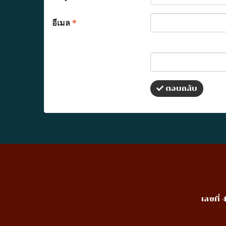
อีเมล
*
ตอบกลับ
เลขที