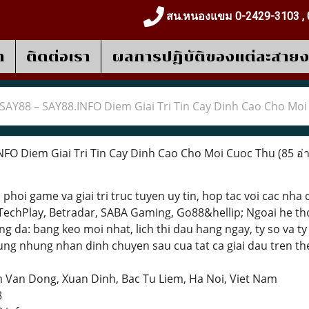
สน.หนองแขม 0-2429-3103 , 
า
ติดต่อเรา
ผลการปฎิบัติของแต่ละสาย
SAY88 – SAY88.INFO Diem Giai Tri Tin Cay Dinh Cao Cho Mo
FO Diem Giai Tri Tin Cay Dinh Cao Cho Moi Cuoc Thu
(85 อ่
 phoi game va giai tri truc tuyen uy tin, hop tac voi cac nh
TechPlay, Betradar, SABA Gaming, Go88&hellip; Ngoai he t
g da: bang keo moi nhat, lich thi dau hang ngay, ty so va ty
ung nhung nhan dinh chuyen sau cua tat ca giai dau tren the
m Van Dong, Xuan Dinh, Bac Tu Liem, Ha Noi, Viet Nam
8