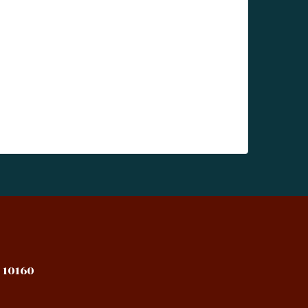
 10160