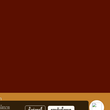
m
นโยบาย
ตั้งค่าคุกกี้
ยอมรับทั้งหมด