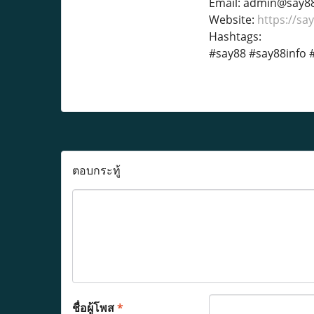
Email: admin@say88
Website:
https://say
Hashtags:
#say88 #say88info 
ตอบกระทู้
ชื่อผู้โพส
*