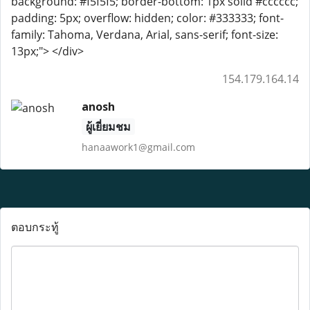
background: #f5f5f5; border-bottom: 1px solid #cccccc;
padding: 5px; overflow: hidden; color: #333333; font-
family: Tahoma, Verdana, Arial, sans-serif; font-size:
13px;"> </div>
154.179.164.14
anosh
ผู้เยี่ยมชม
hanaawork1@gmail.com
ตอบกระทู้