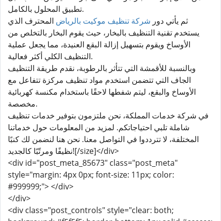
تطبيق المحلول بالكامل.
ثم يأتي دور
شركة تنظيف موكيت بالرياض
المحترف الذي
يستخدم تقنية التنظيف بالبخار، حيث يقوم البخار بالتخلص من
الأوساخ ويقوم بتسهيل إزالة البقع العنيدة، مما يجعل عملية
التنظيف الكلي أكثر فعالية.
وبالنسبة للأقمشة التي تتأثر بالرطوبة، نقدم طريقة التنظيف
الجاف التي تتضمن استخدم مواد تنظيف مركزة تتفاعل مع
الأوساخ والبقع، ليتم شفطها لاحقًا باستخدام مكنسة كهربائية
مخصصة.
في شركة خدمات المملكة، نحن ملتزمون بتوفير خدمات تنظيف
شاملة تلبي احتياجاتكم. لمزيد من المعلومات حول خدماتنا
المختلفة، لا تترددوا في التواصل معنا. نحن هنا لنضمن لك كنبًا
نظيفًا ومرتّبًا كالجديد![/size]</div>
<div id="post_meta_85673" class="post_meta"
style="margin: 4px 0px; font-size: 11px; color:
#999999;"> </div>
</div>
<div class="post_controls" style="clear: both;