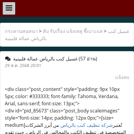
غسيل كنب
>
ลับ รับเรื่อง แจ้งเหตุ ชี้เบาะแส
>
กระดานสนทนา
بالرياض عمالة فلبينية
(57 อ่าน)
غسيل كنب بالرياض عمالة فلبينية
29 ส.ค. 2568 20:01
แจ้งลบ
<div class="post_content" style="padding: 9px 10px
5px; color: #333333; font-family: Tahoma, Verdana,
Arial, sans-serif; font-size: 13px;">
<div id="pid_85673" class="post_body scaleimages"
style="font-size: 14px; padding: 12px 0px;">[size=
medium]تُعتبر
شركة تنظيف كنب بالرياض
من أبرز الشركات
المتخصصة في تنظيف الكنب والمجالس في الرياض، حيث تقدم