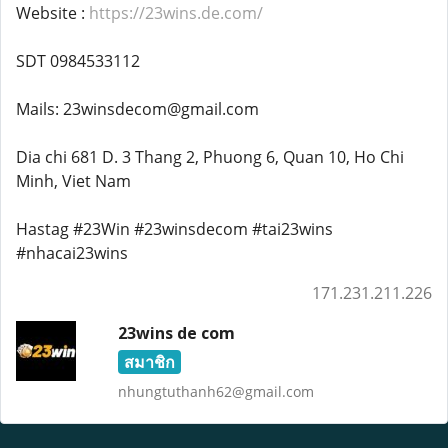
Website :
https://23wins.de.com/
SDT 0984533112
Mails: 23winsdecom@gmail.com
Dia chi 681 D. 3 Thang 2, Phuong 6, Quan 10, Ho Chi
Minh, Viet Nam
Hastag #23Win #23winsdecom #tai23wins
#nhacai23wins
171.231.211.226
23wins de com
สมาชิก
nhungtuthanh62@gmail.com