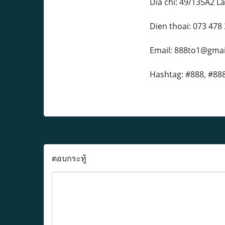
Dia chi: 49/135A2 L
Dien thoai: 073 478
Email: 888to1@gma
Hashtag: #888, #88
ตอบกระทู้