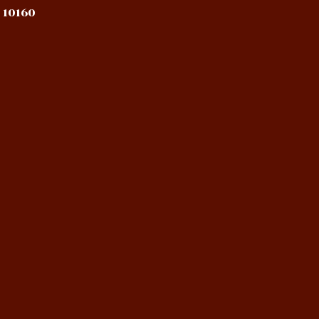
 10160