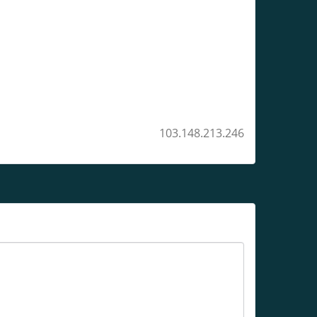
103.148.213.246