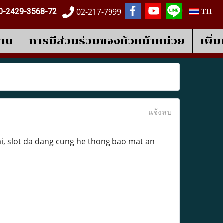
02-217-7999
0-2429-3568-72
TH
งาน
การมีส่วนร่วมของหัวหน้าหน่วย
เพิ่
แจ้งลบ
ai, slot da dang cung he thong bao mat an