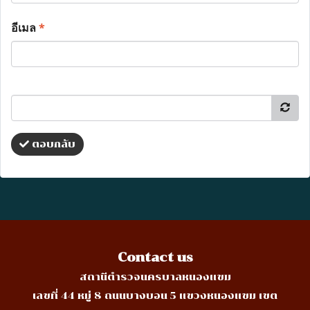
อีเมล
*
ตอบกลับ
Contact us
สถานีตำรวจนครบาลหนองแขม
เลขที่ 44 หมู่ 8 ถนนบางบอน 5 แขวงหนองแขม เขต