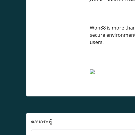
Won88 is more than j
secure environment
users.
ตอบกระทู้