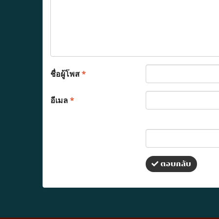
ชื่อผู้โพส
*
อีเมล
*
ตอบกลับ