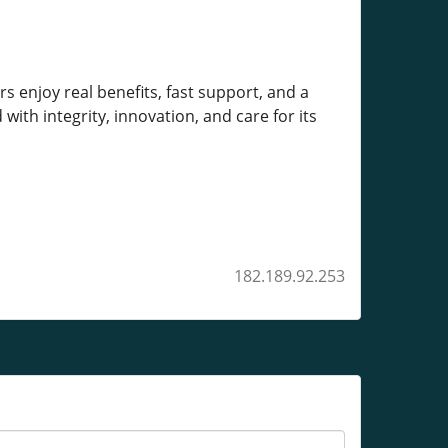
s enjoy real benefits, fast support, and a
with integrity, innovation, and care for its
182.189.92.253