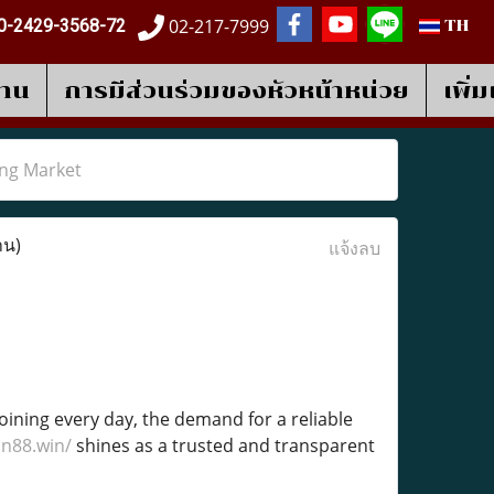
02-217-7999
0-2429-3568-72
TH
งาน
การมีส่วนร่วมของหัวหน้าหน่วย
เพิ่
ing Market
าน)
แจ้งลบ
oining every day, the demand for a reliable
on88.win/
shines as a trusted and transparent