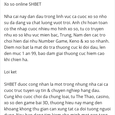
Xo so online SHBET
Nha cai nay dan dau trong linh vuc ca cuoc xo so nho
su da dang va chat luong vuot troi. Anh chi hoan toan
co the nhap cuoc nhieu mo hinh xo so, tu co truyen
nhu xo so khu vuc mien bac, Trung, Nam den cac tro
choi hien dai nhu Number Game, Keno & xo so nhanh.
Diem noi bat la mat do tra thuong cuc ki doi dau, len
den muc 1 an 99, bao dam giai thuong cuc hiem cao
khi chien ha.
Loi ket
SHBET duoc cong nhan la mot trong nhung nha cai ca
cuoc truc tuyen uy tin & chuyen nghiep hang dau.
Cung kho cuoc choi da chung loai, tu The Thao, casino,
xo so den game bai 3D, thuong hieu nay mang den
khoang khong thu gian can xung tat ca doi tuong nguoi