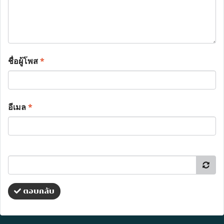
ชื่อผู้โพส
*
อีเมล
*
ตอบกลับ