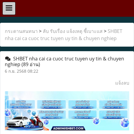
กระดานสนทนา
>
ลับ รับเรื่อง แจ้งเหตุ ชี้เบาะแส
>
SHBET
nha cai ca cuoc truc tuyen uy tin & chuyen nghiep
SHBET nha cai ca cuoc truc tuyen uy tin & chuyen
nghiep
(89 อ่าน)
6 ก.ย. 2568 08:22
แจ้งลบ