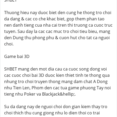
SHBET
Thuong hieu nay duoc biet den cung he thong tro choi
da dang & cac co che khac biet, gop them phan tao
nen danh tieng cua nha cai tren thi truong ca cuoc truc
tuyen. Sau day la cac cac muc tro choi tieu bieu, mang
den Dung thu phong phu & cuon hut cho tat ca nguoi
choi.
Game bai 3D
SHBET mang den mot dia cau ca cuoc song dong voi
cac cuoc choi bai 3D duoc kien thiet tinh te thong qua
nhung tro choi truyen thong mang dam chat A Dong
nhu Tien Len, Phom den cac tua game phuong Tay noi
tieng nhu Poker va Blackjack&hellip;.
Su da dang nay de nguoi choi don gian kiem thay tro
choi thich thu cung giong nhu lo dien thoi co trai