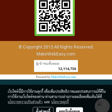
© Copyright 2015 All Rights Reserved.
MakeWebEasy.com
ผู้เข้าชมวันนี้
28,152
Powered by
MakeWebEasy.com
เว็บไซต์นี้มีการใช้งานคุกกี้ เพื่อเพิ่มประสิทธิภาพและประสบการณ์ที่ดีใน
การใช้งานเว็บไซต์ของท่าน ท่านสามารถอ่านรายละเอียดเพิ่มเติมได้ที่
นโยบายความเป็นส่วนตัว
และ
นโยบายคุกกี้
ตั้งค่าคุกกี้
ยอมรับทั้งหมด