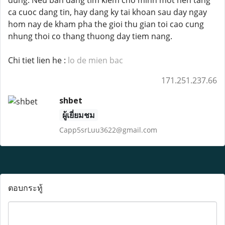
dung. Neu ban dang tim kiem cho minh mot nen tang
ca cuoc dang tin, hay dang ky tai khoan sau day ngay
hom nay de kham pha the gioi thu gian toi cao cung
nhung thoi co thang thuong day tiem nang.
Chi tiet lien he :
lo de mien bac
171.251.237.66
shbet
ผู้เยี่ยมชม
Capp5srLuu3622@gmail.com
ตอบกระทู้