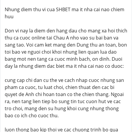
Nhung diem thu vi cua SHBET ma it nha cai nao chiem
huu
Don vi nay la diem den hang dau cho mang xa hoi thich
thu ca cuoc online tai Chau A nho vao su bai ban va
sang tao. Voi cam ket mang den Dung thu an toan, bon
toi bao ve nguoi choi khoi nhung lien quan lua dao
bang mot nen tang ca cuoc minh bach, on dinh. Duoi
day la nhung diem dac biet ma it nha cai nao co duoc:
cung cap chi dan cu the ve cach nhap cuoc nhung san
pham ca cuoc, tu luat choi, chien thuat den cac bi
quyet de Anh chi hoan toan co the chien thang. Ngoai
ra, nen tang lien tiep bo sung tin tuc cuon hut ve cac
tro choi, mang den su hung khoi cung nhung thong
bao co ich cho cuoc thu.
luon thong bao kip thoi ve cac chuong trinh bo qua