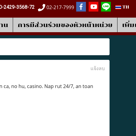
02-217-7999
0-2429-3568-72
TH
งาน
การมีส่วนร่วมของหัวหน้าหน่วย
เพิ่
แจ้งลบ
n ca, no hu, casino. Nap rut 24/7, an toan