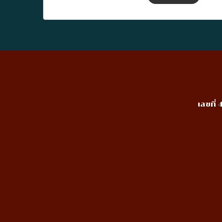
เลขที