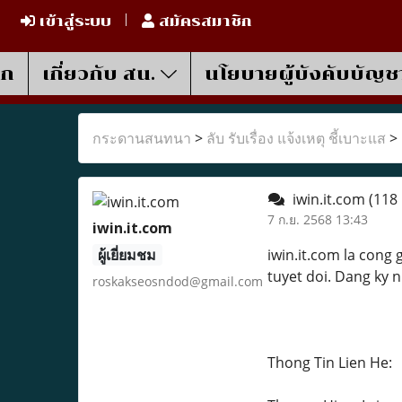
เข้าสู่ระบบ
สมัครสมาชิก
รก
เกี่ยวกับ สน.
นโยบายผู้บังคับบัญช
กระดานสนทนา
>
ลับ รับเรื่อง แจ้งเหตุ ชี้เบาะแส
>
iwin.it.com
(118 
7 ก.ย. 2568 13:43
iwin.it.com
ผู้เยี่ยมชม
iwin.it.com la cong 
tuyet doi. Dang ky 
roskakseosndod@gmail.com
Thong Tin Lien He: