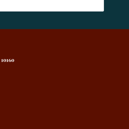
 10160