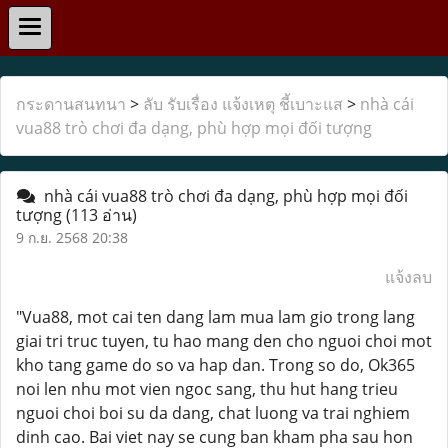
กระดานสนทนา
>
ลับ รับเรื่อง แจ้งเหตุ ชี้เบาะแส
>
nhà cái
vua88 trò chơi đa dạng, phù hợp mọi đối tượng
nhà cái vua88 trò chơi đa dạng, phù hợp mọi đối
tượng
(113 อ่าน)
9 ก.ย. 2568 20:38
แจ้งลบ
"Vua88, mot cai ten dang lam mua lam gio trong lang
giai tri truc tuyen, tu hao mang den cho nguoi choi mot
kho tang game do so va hap dan. Trong so do, Ok365
noi len nhu mot vien ngoc sang, thu hut hang trieu
nguoi choi boi su da dang, chat luong va trai nghiem
dinh cao. Bai viet nay se cung ban kham pha sau hon