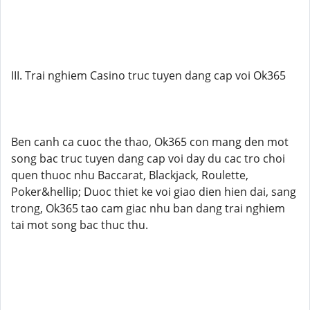
III. Trai nghiem Casino truc tuyen dang cap voi Ok365
Ben canh ca cuoc the thao, Ok365 con mang den mot
song bac truc tuyen dang cap voi day du cac tro choi
quen thuoc nhu Baccarat, Blackjack, Roulette,
Poker&hellip; Duoc thiet ke voi giao dien hien dai, sang
trong, Ok365 tao cam giac nhu ban dang trai nghiem
tai mot song bac thuc thu.