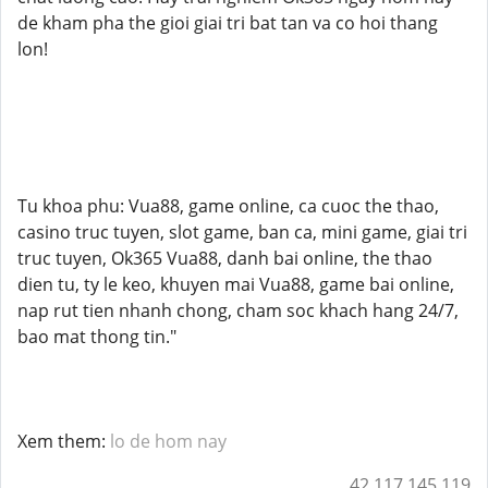
de kham pha the gioi giai tri bat tan va co hoi thang
lon!
Tu khoa phu: Vua88, game online, ca cuoc the thao,
casino truc tuyen, slot game, ban ca, mini game, giai tri
truc tuyen, Ok365 Vua88, danh bai online, the thao
dien tu, ty le keo, khuyen mai Vua88, game bai online,
nap rut tien nhanh chong, cham soc khach hang 24/7,
bao mat thong tin."
Xem them:
lo de hom nay
42.117.145.119