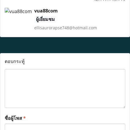
vua88com
ผู้เยี่ยมชม
ellisaurorapse748@hotmail.com
ตอบกระทู้
ชื่อผู้โพส
*