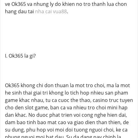
ve Ok365 va nhung ly do khien no tro thanh lua chon
hang dau tai
nha cai vua88
.
I. Ok365 la gi?
Ok365 khong chi don thuan la mot tro choi, ma la mot
he sinh thai giai tri khong lo tich hop nhieu san pham
game khac nhau, tu ca cuoc the thao, casino truc tuyen
cho den slot game, ban ca va nhieu tro choi mini hap
dan khac. No duoc phat trien voi cong nghe hien dai,
dam bao tinh bao mat cao va giao dien than thien, de
su dung, phu hop voi moi doi tuong nguoi choi, ke ca
nhung nguoi moi bat dau. Su da dang nay chinh la