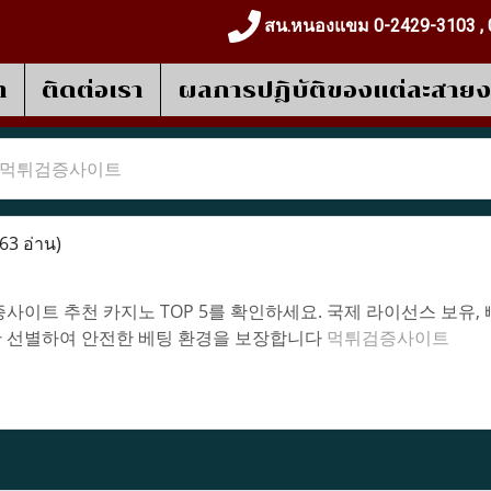
สน.หนองแขม 0-2429-3103 , 
า
ติดต่อเรา
ผลการปฎิบัติของแต่ละสาย
먹튀검증사이트
(63 อ่าน)
증사이트 추천 카지노 TOP 5를 확인하세요. 국제 라이선스 보유, 
 선별하여 안전한 베팅 환경을 보장합니다
먹튀검증사이트