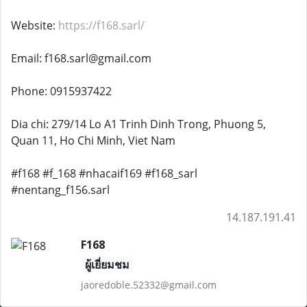
Website:
https://f168.sarl/
Email: f168.sarl@gmail.com
Phone: 0915937422
Dia chi: 279/14 Lo A1 Trinh Dinh Trong, Phuong 5,
Quan 11, Ho Chi Minh, Viet Nam
#f168 #f_168 #nhacaif169 #f168_sarl
#nentang_f156.sarl
14.187.191.41
F168
ผู้เยี่ยมชม
jaoredoble.52332@gmail.com