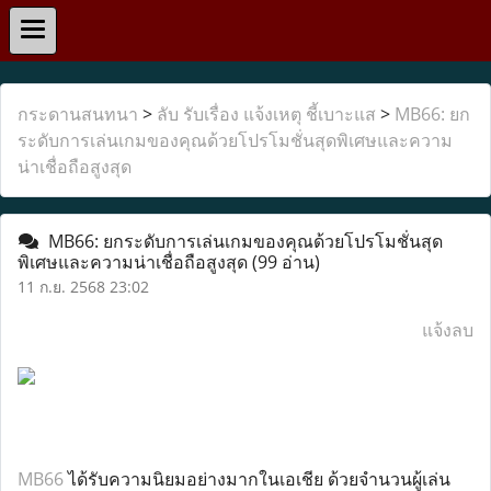
กระดานสนทนา
>
ลับ รับเรื่อง แจ้งเหตุ ชี้เบาะแส
>
MB66: ยก
ระดับการเล่นเกมของคุณด้วยโปรโมชั่นสุดพิเศษและความ
น่าเชื่อถือสูงสุด
MB66: ยกระดับการเล่นเกมของคุณด้วยโปรโมชั่นสุด
พิเศษและความน่าเชื่อถือสูงสุด
(99 อ่าน)
11 ก.ย. 2568 23:02
แจ้งลบ
MB66
ได้รับความนิยมอย่างมากในเอเชีย ด้วยจำนวนผู้เล่น