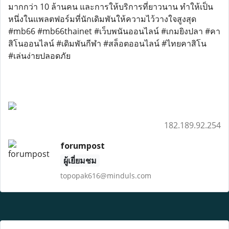
มากกว่า 10 ล้านคน และการให้บริการที่ยาวนาน ทำให้เป็น
หนึ่งในแพลตฟอร์มที่นักเดิมพันให้ความไว้วางใจสูงสุด
#mb66 #mb66thainet #เว็บพนันออนไลน์ #เกมยิงปลา #คา
สิโนออนไลน์ #เดิมพันกีฬา #สล็อตออนไลน์ #ไทยคาสิโน
#เล่นง่ายปลอดภัย
182.189.92.254
forumpost
ผู้เยี่ยมชม
topopak616@minduls.com