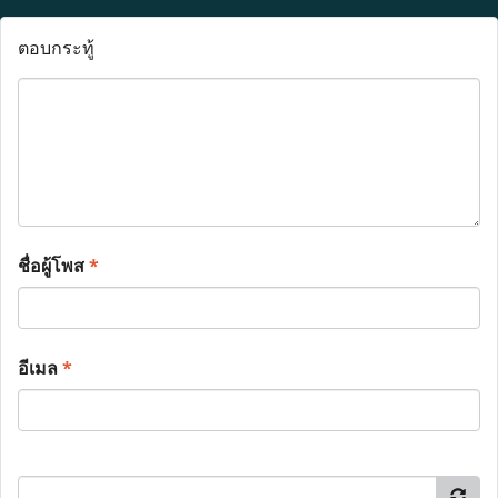
ตอบกระทู้
ชื่อผู้โพส
*
อีเมล
*