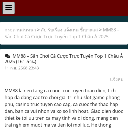
กระดานสนทนา
>
ลับ รับเรื่อง แจ้งเหตุ ชี้เบาะแส
>
MM88 –
Sân Chơi Cá Cược Trực Tuyến Top 1 Châu Á 2025
MM88 – Sân Chơi Cá Cược Trực Tuyến Top 1 Châu Á
2025
(161 อ่าน)
11 ก.ย. 2568 23:43
แจ้งลบ
MM88 la nen tang ca cuoc truc tuyen toan dien, tich
hop da dang cac tro choi giai tri nhu slot game phong
phu, casino truc tuyen cao cap, ca cuoc the thao hap
dan, ban ca vui nhon va xo so linh hoat. Giao dien duoc
thiet ke toi uu tren ca may tinh va di dong, mang den
trai nghiem muot ma va tien loi moi luc. He thong