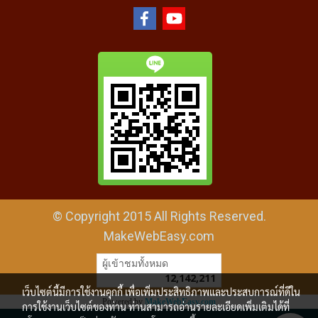
© Copyright 2015 All Rights Reserved.
MakeWebEasy.com
ผู้เข้าชมทั้งหมด
12,142,211
เว็บไซต์นี้มีการใช้งานคุกกี้ เพื่อเพิ่มประสิทธิภาพและประสบการณ์ที่ดีใน
Powered by
MakeWebEasy.com
การใช้งานเว็บไซต์ของท่าน ท่านสามารถอ่านรายละเอียดเพิ่มเติมได้ที่