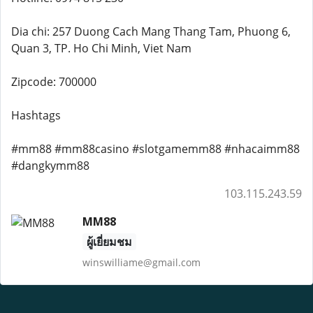
Dia chi: 257 Duong Cach Mang Thang Tam, Phuong 6,
Quan 3, TP. Ho Chi Minh, Viet Nam
Zipcode: 700000
Hashtags
#mm88 #mm88casino #slotgamemm88 #nhacaimm88
#dangkymm88
103.115.243.59
MM88
ผู้เยี่ยมชม
winswilliame@gmail.com