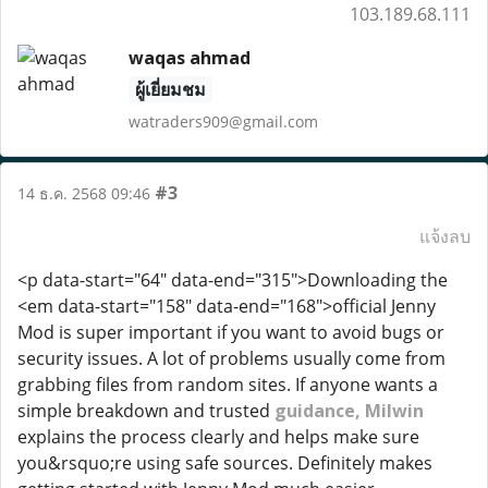
103.189.68.111
waqas ahmad
ผู้เยี่ยมชม
watraders909@gmail.com
#3
14 ธ.ค. 2568 09:46
แจ้งลบ
<p data-start="64" data-end="315">Downloading the
<em data-start="158" data-end="168">official Jenny
Mod is super important if you want to avoid bugs or
security issues. A lot of problems usually come from
grabbing files from random sites. If anyone wants a
simple breakdown and trusted
guidance, Milwin
explains the process clearly and helps make sure
you&rsquo;re using safe sources. Definitely makes