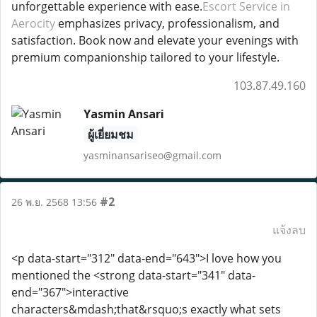
unforgettable experience with ease.
Escort Service in
Aerocity
emphasizes privacy, professionalism, and
satisfaction. Book now and elevate your evenings with
premium companionship tailored to your lifestyle.
103.87.49.160
Yasmin Ansari
ผู้เยี่ยมชม
yasminansariseo@gmail.com
#2
26 พ.ย. 2568 13:56
แจ้งลบ
<p data-start="312" data-end="643">I love how you
mentioned the <strong data-start="341" data-
end="367">interactive
characters&mdash;that&rsquo;s exactly what sets