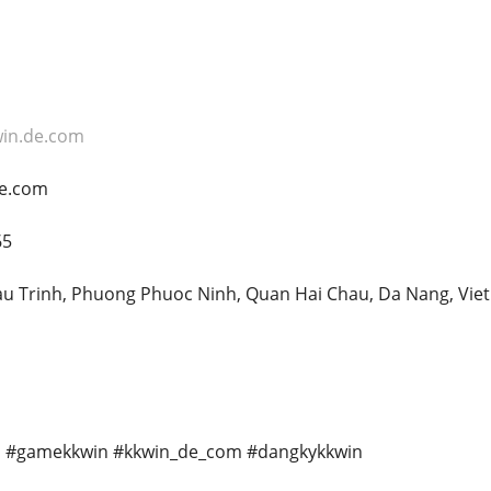
win.de.com
de.com
65
hau Trinh, Phuong Phuoc Ninh, Quan Hai Chau, Da Nang, Vie
ri #gamekkwin #kkwin_de_com #dangkykkwin