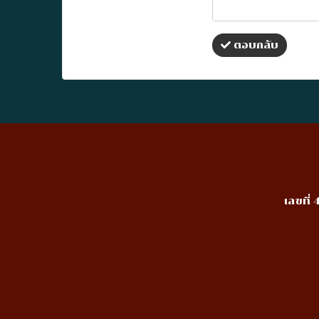
ตอบกลับ
เลขที