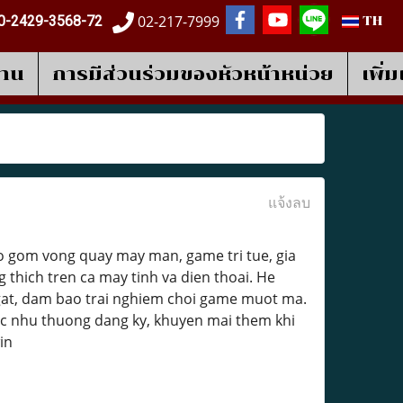
02-217-7999
0-2429-3568-72
TH
งาน
การมีส่วนร่วมของหัวหน้าหน่วย
เพิ่
แจ้งลบ
bao gom vong quay may man, game tri tue, gia
g thich tren ca may tinh va dien thoai. He
ngat, dam bao trai nghiem choi game muot ma.
ac nhu thuong dang ky, khuyen mai them khi
in