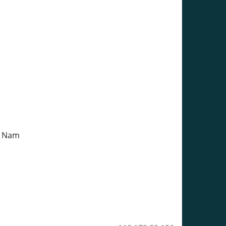
t Nam