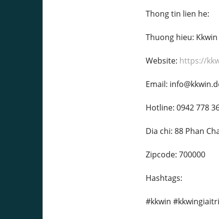
Thong tin lien he:
Thuong hieu: Kkwin
Website:
https://kk
Email: info@kkwin.
Hotline: 0942 778 3
Dia chi: 88 Phan C
Zipcode: 700000
Hashtags:
#kkwin #kkwingiait