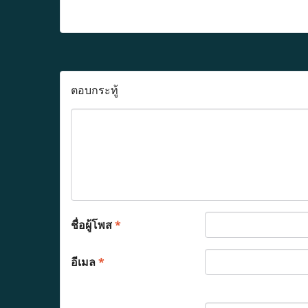
ตอบกระทู้
ชื่อผู้โพส
*
อีเมล
*