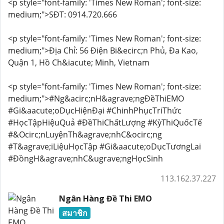
<p style="font-family: 'Times New Roman'; font-size:
medium;">SĐT: 0914.720.666
<p style="font-family: 'Times New Roman'; font-size:
medium;">Địa Chỉ: 56 Điện Bi&ecirc;n Phủ, Đa Kao,
Quận 1, Hồ Ch&iacute; Minh, Vietnam
<p style="font-family: 'Times New Roman'; font-size:
medium;">#Ng&acirc;nH&agrave;ngĐềThiEMO
#Gi&aacute;oDụcHiệnĐại #ChinhPhụcTriThức
#HọcTậpHiệuQuả #ĐềThiChấtLượng #KỳThiQuốcTế
#&Ocirc;nLuyệnTh&agrave;nhC&ocirc;ng
#T&agrave;iLiệuHọcTập #Gi&aacute;oDụcTươngLai
#ĐồngH&agrave;nhC&ugrave;ngHọcSinh
113.162.37.227
Ngân Hàng Đề Thi EMO
สมาชิก