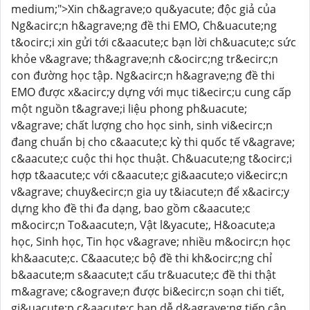
medium;">Xin ch&agrave;o qu&yacute; độc giả của
Ng&acirc;n h&agrave;ng đề thi EMO, Ch&uacute;ng
t&ocirc;i xin gửi tới c&aacute;c bạn lời ch&uacute;c sức
khỏe v&agrave; th&agrave;nh c&ocirc;ng tr&ecirc;n
con đường học tập. Ng&acirc;n h&agrave;ng đề thi
EMO được x&acirc;y dựng với mục ti&ecirc;u cung cấp
một nguồn t&agrave;i liệu phong ph&uacute;
v&agrave; chất lượng cho học sinh, sinh vi&ecirc;n
đang chuẩn bị cho c&aacute;c kỳ thi quốc tế v&agrave;
c&aacute;c cuộc thi học thuật. Ch&uacute;ng t&ocirc;i
hợp t&aacute;c với c&aacute;c gi&aacute;o vi&ecirc;n
v&agrave; chuy&ecirc;n gia uy t&iacute;n để x&acirc;y
dựng kho đề thi đa dạng, bao gồm c&aacute;c
m&ocirc;n To&aacute;n, Vật l&yacute;, H&oacute;a
học, Sinh học, Tin học v&agrave; nhiều m&ocirc;n học
kh&aacute;c. C&aacute;c bộ đề thi kh&ocirc;ng chỉ
b&aacute;m s&aacute;t cấu tr&uacute;c đề thi thật
m&agrave; c&ograve;n được bi&ecirc;n soạn chi tiết,
gi&uacute;p c&aacute;c bạn dễ d&agrave;ng tiếp cận