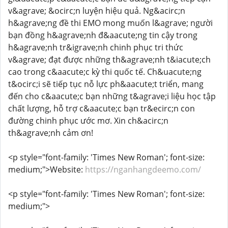
v&agrave; &ocirc;n luyện hiệu quả. Ng&acirc;n
h&agrave;ng đề thi EMO mong muốn l&agrave; người
bạn đồng h&agrave;nh đ&aacute;ng tin cậy trong
h&agrave;nh tr&igrave;nh chinh phục tri thức
v&agrave; đạt được những th&agrave;nh t&iacute;ch
cao trong c&aacute;c kỳ thi quốc tế. Ch&uacute;ng
t&ocirc;i sẽ tiếp tục nỗ lực ph&aacute;t triển, mang
đến cho c&aacute;c bạn những t&agrave;i liệu học tập
chất lượng, hỗ trợ c&aacute;c bạn tr&ecirc;n con
đường chinh phục ước mơ. Xin ch&acirc;n
th&agrave;nh cảm ơn!
<p style="font-family: 'Times New Roman'; font-size:
medium;">Website:
https://nganhangdeemo.com/
<p style="font-family: 'Times New Roman'; font-size:
medium;">