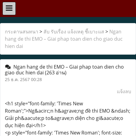
กระดานสนทนา
>
ลับ รับเรื่อง แจ้งเหตุ ชี้เบาะแส
>
Ngan
hang de thi EMO – Giai phap toan dien cho giao duc
hien dai
Ngan hang de thi EMO – Giai phap toan dien cho
giao duc hien dai
(263 อ่าน)
25 ธ.ค. 2567 00:28
แจ้งลบ
<h1 style="font-family: 'Times New
Roman';">Ng&acirc;n h&agrave;ng đề thi EMO &ndash;
Giải ph&aacute;p to&agrave;n diện cho gi&aacute;o
dục hiện đại</h1>
<p style="font-family: 'Times New Roman'; font-size: