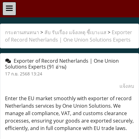
กระดานสนทนา
>
ลับ รับเรื่อง แจ้งเหตุ ชี้เบาะแส
>
Exporter
of Record Netherlands | One Union Solutions Experts
Exporter of Record Netherlands | One Union
Solutions Experts
(91 อ่าน)
17 ก.ย. 2568 13:24
แจ้งลบ
Enter the EU market smoothly with exporter of record
Netherlands services by One Union Solutions. We
manage all compliance, VAT, and customs clearance
processes, ensuring your goods are exported securely,
efficiently, and in full compliance with EU trade laws.