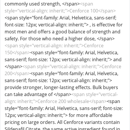
commonly used strength, </span>
<span
style="vertical-align: inherit;">Cenforce 100</span>
<span style="font-family: Arial, Helvetica, sans-serif;
font-size: 12px; vertical-align: inherit;"> , is effective for
most men and offers a good balance of strength and
safety. For those who need a higher dose, </span>
<span style="vertical-align: inherit;">Cenforce
150</span>
<span style="font-family: Arial, Helvetica,
sans-serif; font-size: 12px; vertical-align: inherit;"> and
</span>
<span style="vertical-align: inherit;">Cenforce
200</span>
<span style="font-family: Arial, Helvetica,
sans-serif; font-size: 12px; vertical-align: inherit;">
provide stronger, longer-lasting effects. Bulk buyers
can take advantage of </span>
<span style="vertical-
align: inherit;">Cenforce 200 wholesale</span>
<span
style="font-family: Arial, Helvetica, sans-serif; font-size:
12px; vertical-align: inherit;"> for more affordable
pricing on large orders. All Cenforce variants contain
Sildenafil Citrate, the same active ingredient found in