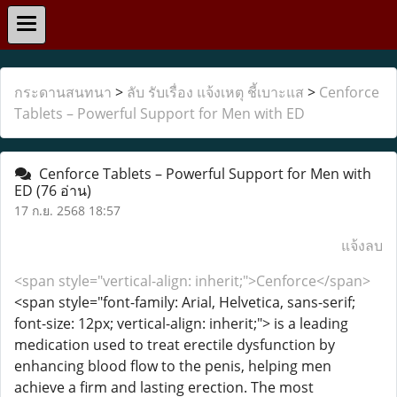
กระดานสนทนา
>
ลับ รับเรื่อง แจ้งเหตุ ชี้เบาะแส
>
Cenforce
Tablets – Powerful Support for Men with ED
Cenforce Tablets – Powerful Support for Men with
ED
(76 อ่าน)
17 ก.ย. 2568 18:57
แจ้งลบ
<span style="vertical-align: inherit;">Cenforce</span>
<span style="font-family: Arial, Helvetica, sans-serif;
font-size: 12px; vertical-align: inherit;"> is a leading
medication used to treat erectile dysfunction by
enhancing blood flow to the penis, helping men
achieve a firm and lasting erection. The most