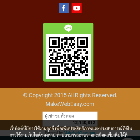
© Copyright 2015 All Rights Reserved.
MakeWebEasy.com
ผู้เข้าชมทั้งหมด
12,140,812
เว็บไซต์นี้มีการใช้งานคุกกี้ เพื่อเพิ่มประสิทธิภาพและประสบการณ์ที่ดีใน
Powered by
MakeWebEasy.com
การใช้งานเว็บไซต์ของท่าน ท่านสามารถอ่านรายละเอียดเพิ่มเติมได้ที่