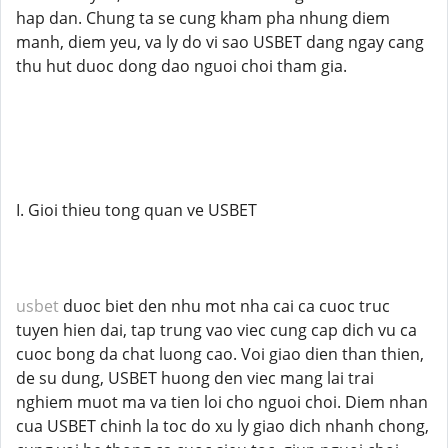
hap dan. Chung ta se cung kham pha nhung diem
manh, diem yeu, va ly do vi sao USBET dang ngay cang
thu hut duoc dong dao nguoi choi tham gia.
I. Gioi thieu tong quan ve USBET
usbet
duoc biet den nhu mot nha cai ca cuoc truc
tuyen hien dai, tap trung vao viec cung cap dich vu ca
cuoc bong da chat luong cao. Voi giao dien than thien,
de su dung, USBET huong den viec mang lai trai
nghiem muot ma va tien loi cho nguoi choi. Diem nhan
cua USBET chinh la toc do xu ly giao dich nhanh chong,