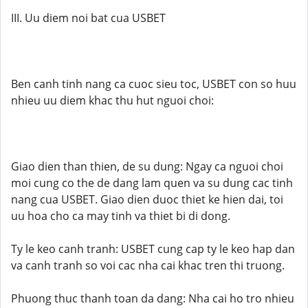
III. Uu diem noi bat cua USBET
Ben canh tinh nang ca cuoc sieu toc, USBET con so huu
nhieu uu diem khac thu hut nguoi choi:
Giao dien than thien, de su dung: Ngay ca nguoi choi
moi cung co the de dang lam quen va su dung cac tinh
nang cua USBET. Giao dien duoc thiet ke hien dai, toi
uu hoa cho ca may tinh va thiet bi di dong.
Ty le keo canh tranh: USBET cung cap ty le keo hap dan
va canh tranh so voi cac nha cai khac tren thi truong.
Phuong thuc thanh toan da dang: Nha cai ho tro nhieu