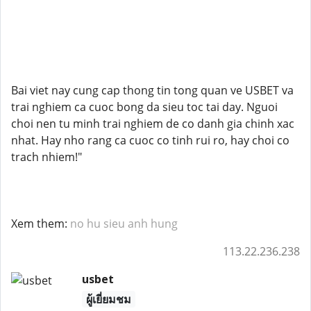
Bai viet nay cung cap thong tin tong quan ve USBET va
trai nghiem ca cuoc bong da sieu toc tai day. Nguoi
choi nen tu minh trai nghiem de co danh gia chinh xac
nhat. Hay nho rang ca cuoc co tinh rui ro, hay choi co
trach nhiem!"
Xem them:
no hu sieu anh hung
113.22.236.238
usbet
ผู้เยี่ยมชม