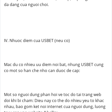
da dang cua nguoi choi.
IV. Nhuoc diem cua USBET (neu co)
Mac du co nhieu uu diem noi bat, nhung USBET cung
co mot so han che nho can duoc de cap:
Mot so nguoi dung phan hoi ve toc do tai trang web
doi khi bi cham: Dieu nay co the do nhieu yeu to khac
nhau, bao gom ket noi internet cua nguoi dung, luong