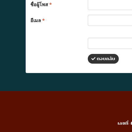
ชื่อผู้โพส
*
อีเมล
*
ตอบกลับ
เลขที