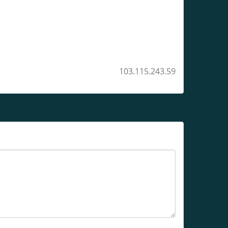
103.115.243.59