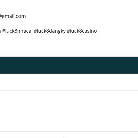
@gmail.com
 #luck8nhacai #luck8dangky #luck8casino