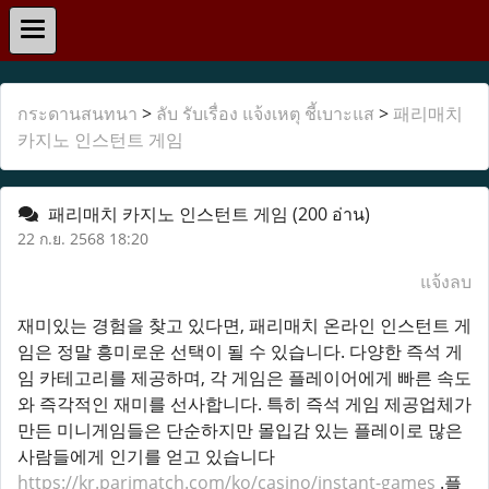
กระดานสนทนา
>
ลับ รับเรื่อง แจ้งเหตุ ชี้เบาะแส
>
패리매치
카지노 인스턴트 게임
패리매치 카지노 인스턴트 게임
(200 อ่าน)
22 ก.ย. 2568 18:20
แจ้งลบ
재미있는 경험을 찾고 있다면, 패리매치 온라인 인스턴트 게
임은 정말 흥미로운 선택이 될 수 있습니다. 다양한 즉석 게
임 카테고리를 제공하며, 각 게임은 플레이어에게 빠른 속도
와 즉각적인 재미를 선사합니다. 특히 즉석 게임 제공업체가
만든 미니게임들은 단순하지만 몰입감 있는 플레이로 많은
사람들에게 인기를 얻고 있습니다
https://kr.parimatch.com/ko/casino/instant-games
.플