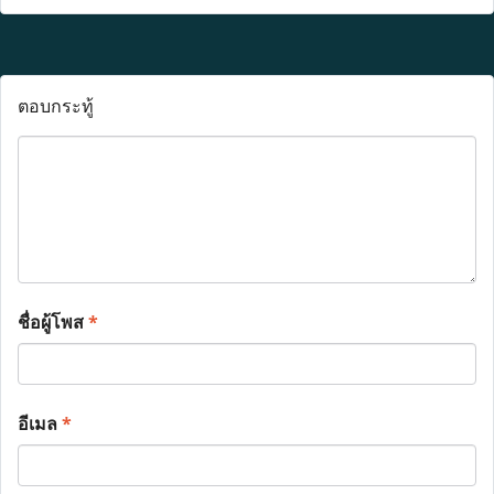
ตอบกระทู้
ชื่อผู้โพส
*
อีเมล
*